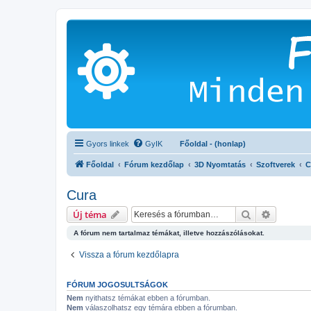
Gyors linkek
GyIK
Főoldal - (honlap)
Főoldal
Fórum kezdőlap
3D Nyomtatás
Szoftverek
C
Cura
Keresés
Részletes
Új téma
A fórum nem tartalmaz témákat, illetve hozzászólásokat.
Vissza a fórum kezdőlapra
FÓRUM JOGOSULTSÁGOK
Nem
nyithatsz témákat ebben a fórumban.
Nem
válaszolhatsz egy témára ebben a fórumban.