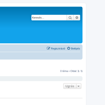
Keresés
Részletes keresés
Regisztráció
Belépés
0 téma • Oldal:
1
/
1
Ugrás