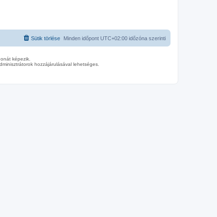
Sütik törlése
Minden időpont
UTC+02:00
időzóna szerinti
donát képezik.
minisztrátorok hozzájárulásával lehetséges.