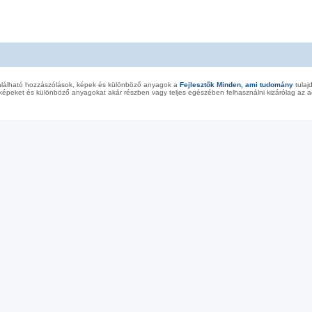
alálható hozzászólások, képek és különböző anyagok a
Fejlesztők Minden, ami tudomány
tulaj
képeket és különböző anyagokat akár részben vagy teljes egészében felhasználni kizárólag az ad