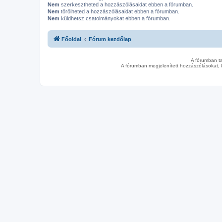
Nem
szerkesztheted a hozzászólásaidat ebben a fórumban.
Nem
törölheted a hozzászólásaidat ebben a fórumban.
Nem
küldhetsz csatolmányokat ebben a fórumban.
Főoldal
Fórum kezdőlap
A fórumban t
A fórumban megjelenített hozzászólásokat, 