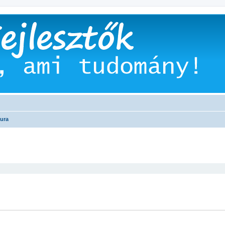
ura
 keresés