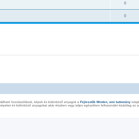
0
0
alálható hozzászólások, képek és különböző anyagok a
Fejlesztők Minden, ami tudomány
tulaj
képeket és különböző anyagokat akár részben vagy teljes egészében felhasználni kizárólag az ad