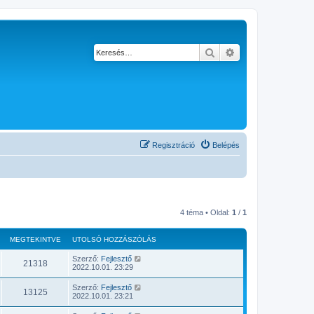
Keresés
Részletes keresés
Regisztráció
Belépés
4 téma • Oldal:
1
/
1
MEGTEKINTVE
UTOLSÓ HOZZÁSZÓLÁS
Szerző:
Fejlesztő
21318
2022.10.01. 23:29
Szerző:
Fejlesztő
13125
2022.10.01. 23:21