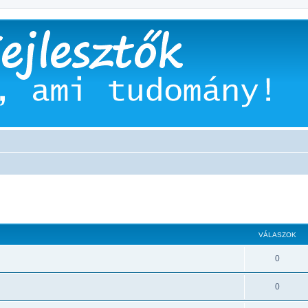
 keresés
VÁLASZOK
0
0