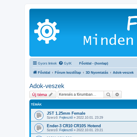
Gyors linkek
GyIK
Főoldal - (honlap)
Főoldal
Fórum kezdőlap
3D Nyomtatás
Adok-veszek
Adok-veszek
Keresés
Részletes
Új téma
TÉMÁK
JST 1.25mm Female
Szerző:
Fejlesztő
»
2022.10.01. 23:29
Ender-3 CR10 CR10S Hotend
Szerző:
Fejlesztő
»
2022.10.01. 23:21