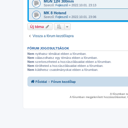
MGN 12H 300mm
Szerző:
Fejlesztő
»
2022.10.01. 23:13
MK 8 Hotend
Szerző:
Fejlesztő
»
2022.10.01. 23:06
Új téma
Vissza a fórum kezdőlapra
FÓRUM JOGOSULTSÁGOK
Nem
nyithatsz témákat ebben a fórumban.
Nem
válaszolhatsz egy témára ebben a fórumban.
Nem
szerkesztheted a hozzászólásaidat ebben a fórumban.
Nem
törölheted a hozzászólásaidat ebben a fórumban.
Nem
küldhetsz csatolmányokat ebben a fórumban.
Főoldal
Fórum kezdőlap
A fórumban t
A fórumban megjelenített hozzászólásokat, 