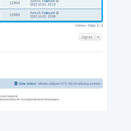
Szerző:
Fejlesztő
12904
2022.10.01. 23:13
Szerző:
Fejlesztő
12060
2022.10.01. 23:06
4 téma • Oldal:
1
/
1
Ugrás
Sütik törlése
Minden időpont
UTC+02:00
időzóna szerinti
donát képezik.
minisztrátorok hozzájárulásával lehetséges.