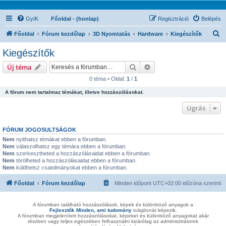
GyIK
Főoldal - (honlap)
Regisztráció
Belépés
K
Főoldal
Fórum kezdőlap
3D Nyomtatás
Hardware
Kiegészítők
e
Kiegészítők
r
Keresés
Részletes keresés
Új téma
e
0 téma • Oldal:
1
/
1
s
A fórum nem tartalmaz témákat, illetve hozzászólásokat.
é
s
Ugrás
FÓRUM JOGOSULTSÁGOK
Nem
nyithatsz témákat ebben a fórumban.
Nem
válaszolhatsz egy témára ebben a fórumban.
Nem
szerkesztheted a hozzászólásaidat ebben a fórumban.
Nem
törölheted a hozzászólásaidat ebben a fórumban.
Nem
küldhetsz csatolmányokat ebben a fórumban.
Főoldal
Fórum kezdőlap
Minden időpont
UTC+02:00
időzóna szerinti
A fórumban található hozzászólások, képek és különböző anyagok a
Fejlesztők Minden, ami tudomány
tulajdonát képezik.
A fórumban megjelenített hozzászólásokat, képeket és különböző anyagokat akár
részben vagy teljes egészében felhasználni kizárólag az adminisztrátorok