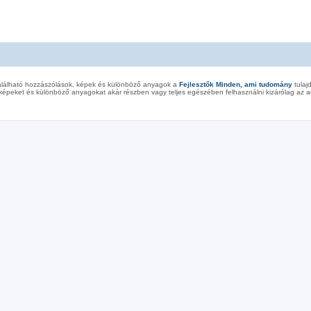
alálható hozzászólások, képek és különböző anyagok a
Fejlesztők Minden, ami tudomány
tulaj
képeket és különböző anyagokat akár részben vagy teljes egészében felhasználni kizárólag az ad