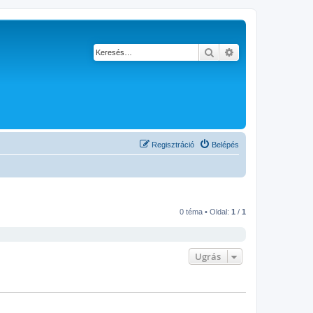
Keresés
Részletes keresés
Regisztráció
Belépés
0 téma • Oldal:
1
/
1
Ugrás