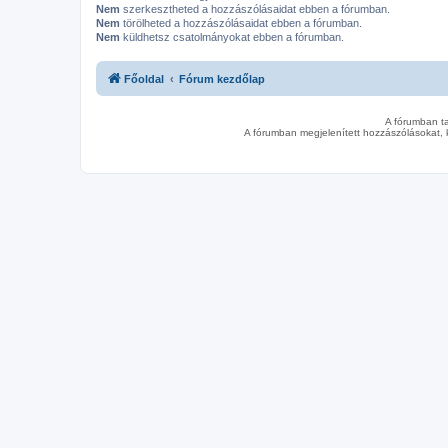
Nem
szerkesztheted a hozzászólásaidat ebben a fórumban.
Nem
törölheted a hozzászólásaidat ebben a fórumban.
Nem
küldhetsz csatolmányokat ebben a fórumban.
Főoldal
Fórum kezdőlap
A fórumban t
A fórumban megjelenített hozzászólásokat, 