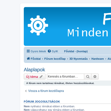
Gyors linkek
GyIK
Főoldal - (honlap)
Főoldal
Fórum kezdőlap
3D Nyomtatás
Hardware
Al
Alaplapok
Keresés
Részletes
Új téma
A fórum nem tartalmaz témákat, illetve hozzászólásokat.
Vissza a fórum kezdőlapra
FÓRUM JOGOSULTSÁGOK
Nem
nyithatsz témákat ebben a fórumban.
Nem
válaszolhatsz egy témára ebben a fórumban.