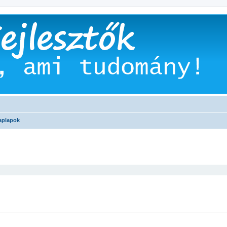
aplapok
 keresés