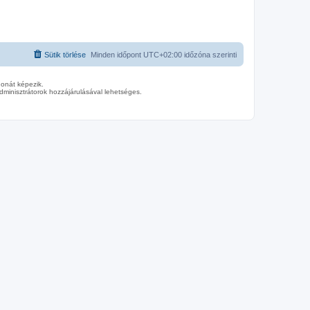
Sütik törlése
Minden időpont
UTC+02:00
időzóna szerinti
donát képezik.
minisztrátorok hozzájárulásával lehetséges.