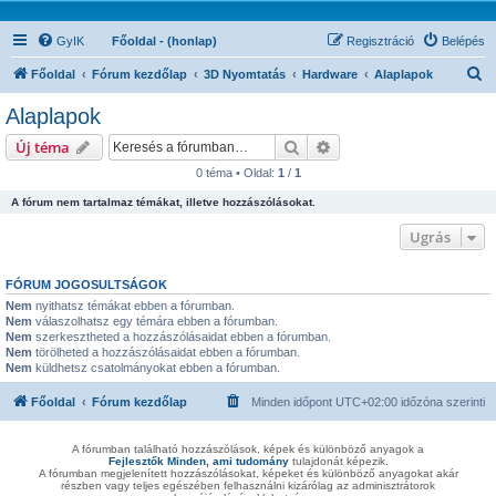
GyIK
Főoldal - (honlap)
Regisztráció
Belépés
K
Főoldal
Fórum kezdőlap
3D Nyomtatás
Hardware
Alaplapok
e
Alaplapok
r
Keresés
Részletes keresés
Új téma
e
0 téma • Oldal:
1
/
1
s
A fórum nem tartalmaz témákat, illetve hozzászólásokat.
é
s
Ugrás
FÓRUM JOGOSULTSÁGOK
Nem
nyithatsz témákat ebben a fórumban.
Nem
válaszolhatsz egy témára ebben a fórumban.
Nem
szerkesztheted a hozzászólásaidat ebben a fórumban.
Nem
törölheted a hozzászólásaidat ebben a fórumban.
Nem
küldhetsz csatolmányokat ebben a fórumban.
Főoldal
Fórum kezdőlap
Minden időpont
UTC+02:00
időzóna szerinti
A fórumban található hozzászólások, képek és különböző anyagok a
Fejlesztők Minden, ami tudomány
tulajdonát képezik.
A fórumban megjelenített hozzászólásokat, képeket és különböző anyagokat akár
részben vagy teljes egészében felhasználni kizárólag az adminisztrátorok