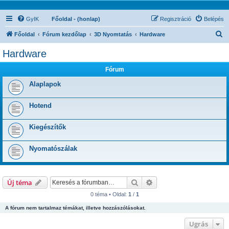
GyIK
Főoldal - (honlap)
Regisztráció
Belépés
K
Főoldal
Fórum kezdőlap
3D Nyomtatás
Hardware
e
Hardware
r
Fórum
e
s
Alaplapok
é
Hotend
s
Kiegészítők
Nyomatószálak
Keresés
Részletes keresés
Új téma
0 téma • Oldal:
1
/
1
A fórum nem tartalmaz témákat, illetve hozzászólásokat.
Ugrás