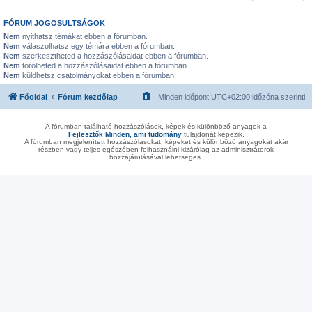
FÓRUM JOGOSULTSÁGOK
Nem
nyithatsz témákat ebben a fórumban.
Nem
válaszolhatsz egy témára ebben a fórumban.
Nem
szerkesztheted a hozzászólásaidat ebben a fórumban.
Nem
törölheted a hozzászólásaidat ebben a fórumban.
Nem
küldhetsz csatolmányokat ebben a fórumban.
Főoldal
Fórum kezdőlap
Minden időpont
UTC+02:00
időzóna szerinti
A fórumban található hozzászólások, képek és különböző anyagok a
Fejlesztők Minden, ami tudomány
tulajdonát képezik.
A fórumban megjelenített hozzászólásokat, képeket és különböző anyagokat akár
részben vagy teljes egészében felhasználni kizárólag az adminisztrátorok
hozzájárulásával lehetséges.