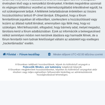
érvényben lévő vagy a nemzetközi törvényeket. A fentiek megsértése azonnali
és végleges kitiltáshoz vezethet az internetszolgáltatód értesítésével együtt, ha
ezt szükségesnek tartjuk. A feltételek betartatásának érdekében az összes
hozzászóláshoz tartozó IP-címet tároljuk. Elfogadod, hogy a fórum
fenntartóinak jogukban áll eltávolítani, szerkeszteni a hozzászólásaid vagy
lezárni az általad nyitott témákat, amennyiben úgy ítélik meg, hogy ez
szükséges. Mint felhasználó, elfogadod, hogy bármely adat, melyet megadsz,
tárolásra kerül a fórum adatbázisában. Ezek az információk a beleegyezésed
nélkül semmilyen módon nem kerülnek átadásra egy harmadik félnek, de a
fórum fenntartói nem tudnak felelősséget vállalni az adatokért egy esetleges
„hackertámadás” esetén.
Főoldal
Fórum kezdőlap
Minden időpont
UTC+02:00
időzóna szerinti
A fórumban található hozzászólások, képek és különböző anyagok a
Fejlesztők Minden, ami tudomány
tulajdonát képezik.
A fórumban megjelenített hozzászólásokat, képeket és különböző anyagokat akár
részben vagy teljes egészében felhasználni kizárólag az adminisztrátorok
hozzájárulásával lehetséges.