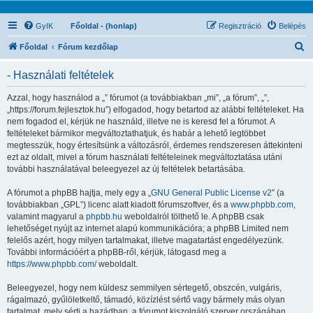
GyIK
Főoldal - (honlap)
Regisztráció
Belépés
K
Főoldal
Fórum kezdőlap
e
- Használati feltételek
r
e
Azzal, hogy használod a „” fórumot (a továbbiakban „mi”, „a fórum”, „”,
„https://forum.fejlesztok.hu”) elfogadod, hogy betartod az alábbi feltételeket. Ha
s
nem fogadod el, kérjük ne használd, illetve ne is keresd fel a fórumot. A
é
feltételeket bármikor megváltoztathatjuk, és habár a lehető legtöbbet
megtesszük, hogy értesítsünk a változásról, érdemes rendszeresen áttekinteni
s
ezt az oldalt, mivel a fórum használati feltételeinek megváltoztatása utáni
további használatával beleegyezel az új feltételek betartásába.
A fórumot a phpBB hajtja, mely egy a „
GNU General Public License v2
” (a
továbbiakban „GPL”) licenc alatt kiadott fórumszoftver, és a
www.phpbb.com
,
valamint magyarul a
phpbb.hu
weboldalról tölthető le. A phpBB csak
lehetőséget nyújt az internet alapú kommunikációra; a phpBB Limited nem
felelős azért, hogy milyen tartalmakat, illetve magatartást engedélyezünk.
További információért a phpBB-ről, kérjük, látogasd meg a
https://www.phpbb.com/
weboldalt.
Beleegyezel, hogy nem küldesz semmilyen sértegető, obszcén, vulgáris,
rágalmazó, gyűlöletkeltő, támadó, közízlést sértő vagy bármely más olyan
tartalmat, mely sérti a hazádban, a fórumot kiszolgáló szerver országában