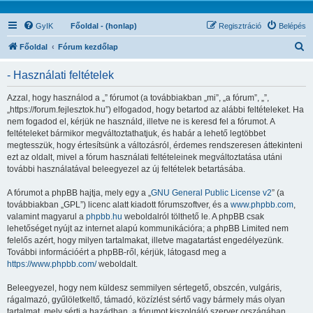
GyIK
Főoldal - (honlap)
Regisztráció
Belépés
K
Főoldal
Fórum kezdőlap
e
- Használati feltételek
r
e
Azzal, hogy használod a „” fórumot (a továbbiakban „mi”, „a fórum”, „”,
„https://forum.fejlesztok.hu”) elfogadod, hogy betartod az alábbi feltételeket. Ha
s
nem fogadod el, kérjük ne használd, illetve ne is keresd fel a fórumot. A
é
feltételeket bármikor megváltoztathatjuk, és habár a lehető legtöbbet
megtesszük, hogy értesítsünk a változásról, érdemes rendszeresen áttekinteni
s
ezt az oldalt, mivel a fórum használati feltételeinek megváltoztatása utáni
további használatával beleegyezel az új feltételek betartásába.
A fórumot a phpBB hajtja, mely egy a „
GNU General Public License v2
” (a
továbbiakban „GPL”) licenc alatt kiadott fórumszoftver, és a
www.phpbb.com
,
valamint magyarul a
phpbb.hu
weboldalról tölthető le. A phpBB csak
lehetőséget nyújt az internet alapú kommunikációra; a phpBB Limited nem
felelős azért, hogy milyen tartalmakat, illetve magatartást engedélyezünk.
További információért a phpBB-ről, kérjük, látogasd meg a
https://www.phpbb.com/
weboldalt.
Beleegyezel, hogy nem küldesz semmilyen sértegető, obszcén, vulgáris,
rágalmazó, gyűlöletkeltő, támadó, közízlést sértő vagy bármely más olyan
tartalmat, mely sérti a hazádban, a fórumot kiszolgáló szerver országában