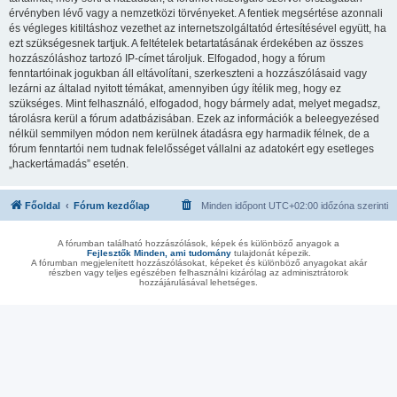
érvényben lévő vagy a nemzetközi törvényeket. A fentiek megsértése azonnali
és végleges kitiltáshoz vezethet az internetszolgáltatód értesítésével együtt, ha
ezt szükségesnek tartjuk. A feltételek betartatásának érdekében az összes
hozzászóláshoz tartozó IP-címet tároljuk. Elfogadod, hogy a fórum
fenntartóinak jogukban áll eltávolítani, szerkeszteni a hozzászólásaid vagy
lezárni az általad nyitott témákat, amennyiben úgy ítélik meg, hogy ez
szükséges. Mint felhasználó, elfogadod, hogy bármely adat, melyet megadsz,
tárolásra kerül a fórum adatbázisában. Ezek az információk a beleegyezésed
nélkül semmilyen módon nem kerülnek átadásra egy harmadik félnek, de a
fórum fenntartói nem tudnak felelősséget vállalni az adatokért egy esetleges
„hackertámadás” esetén.
Főoldal
Fórum kezdőlap
Minden időpont
UTC+02:00
időzóna szerinti
A fórumban található hozzászólások, képek és különböző anyagok a
Fejlesztők Minden, ami tudomány
tulajdonát képezik.
A fórumban megjelenített hozzászólásokat, képeket és különböző anyagokat akár
részben vagy teljes egészében felhasználni kizárólag az adminisztrátorok
hozzájárulásával lehetséges.