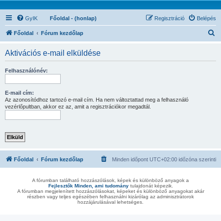
GyIK
Főoldal - (honlap)
Regisztráció
Belépés
K
Főoldal
Fórum kezdőlap
e
Aktivációs e-mail elküldése
r
e
Felhasználónév:
s
é
E-mail cím:
Az azonosítódhoz tartozó e-mail cím. Ha nem változtattad meg a felhasználó
s
vezérlőpultban, akkor ez az, amit a regisztrációkor megadtál.
Főoldal
Fórum kezdőlap
Minden időpont
UTC+02:00
időzóna szerinti
A fórumban található hozzászólások, képek és különböző anyagok a
Fejlesztők Minden, ami tudomány
tulajdonát képezik.
A fórumban megjelenített hozzászólásokat, képeket és különböző anyagokat akár
részben vagy teljes egészében felhasználni kizárólag az adminisztrátorok
hozzájárulásával lehetséges.