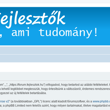
”, „”, „https://forum.fejlesztok.hu”) elfogadod, hogy betartod az alábbi feltételeket.
 a lehető legtöbbet megtesszük, hogy értesítsünk a változásról, érdemes rendszeresen
gyezel az új feltételek betartásába.
ense v2
” (a továbbiakban „GPL”) licenc alatt kiadott fórumszoftver, és a
www.phpbb.
 a phpBB Limited nem felelős azért, hogy milyen tartalmakat, illetve magatartást 