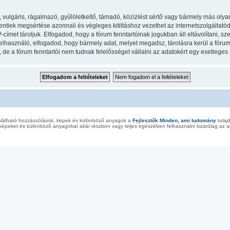
lgáris, rágalmazó, gyűlöletkeltő, támadó, közízlést sértő vagy bármely más olyan 
iek megsértése azonnali és végleges kitiltáshoz vezethet az internetszolgáltatód ér
met tároljuk. Elfogadod, hogy a fórum fenntartóinak jogukban áll eltávolítani, szer
felhasználó, elfogadod, hogy bármely adat, melyet megadsz, tárolásra kerül a fór
e a fórum fenntartói nem tudnak felelősséget vállalni az adatokért egy esetleges
alálható hozzászólások, képek és különböző anyagok a
Fejlesztők Minden, ami tudomány
tulaj
képeket és különböző anyagokat akár részben vagy teljes egészében felhasználni kizárólag az ad