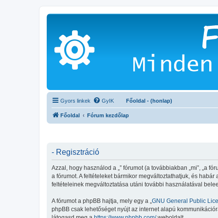
Gyors linkek
GyIK
Főoldal - (honlap)
Főoldal
Fórum kezdőlap
- Regisztráció
Azzal, hogy használod a „” fórumot (a továbbiakban „mi”, „a fórum
a fórumot. A feltételeket bármikor megváltoztathatjuk, és habár
feltételeinek megváltoztatása utáni további használatával belee
A fórumot a phpBB hajtja, mely egy a „
GNU General Public Lic
phpBB csak lehetőséget nyújt az internet alapú kommunikációra;
látogasd meg a
https://www.phpbb.com/
weboldalt.