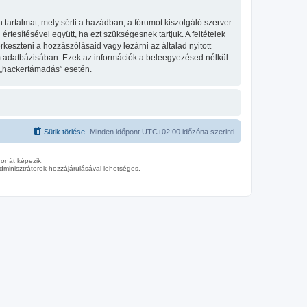
tartalmat, mely sérti a hazádban, a fórumot kiszolgáló szerver
tesítésével együtt, ha ezt szükségesnek tartjuk. A feltételek
keszteni a hozzászólásaid vagy lezárni az általad nyitott
um adatbázisában. Ezek az információk a beleegyezésed nélkül
 „hackertámadás” esetén.
Sütik törlése
Minden időpont
UTC+02:00
időzóna szerinti
donát képezik.
minisztrátorok hozzájárulásával lehetséges.