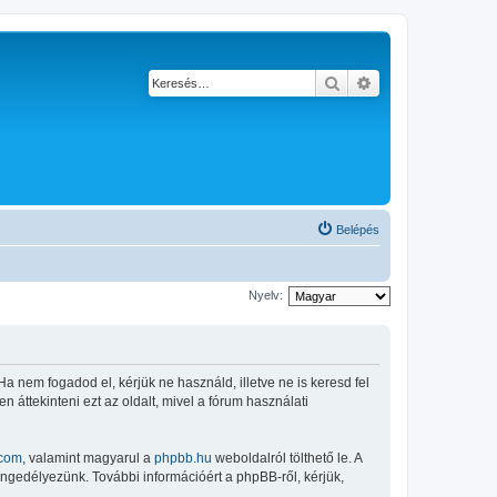
Keresés
Részletes keresés
Belépés
Nyelv:
 Ha nem fogadod el, kérjük ne használd, illetve ne is keresd fel
 áttekinteni ezt az oldalt, mivel a fórum használati
com
, valamint magyarul a
phpbb.hu
weboldalról tölthető le. A
engedélyezünk. További információért a phpBB-ről, kérjük,