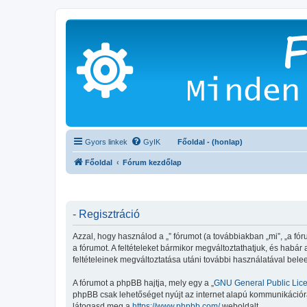
Gyors linkek
GyIK
Főoldal - (honlap)
Főoldal
Fórum kezdőlap
- Regisztráció
Azzal, hogy használod a „” fórumot (a továbbiakban „mi”, „a fórum
a fórumot. A feltételeket bármikor megváltoztathatjuk, és habár
feltételeinek megváltoztatása utáni további használatával belee
A fórumot a phpBB hajtja, mely egy a „
GNU General Public Lic
phpBB csak lehetőséget nyújt az internet alapú kommunikációra;
látogasd meg a
https://www.phpbb.com/
weboldalt.