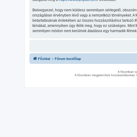
Beleegyezel, hogy nem küldesz semmilyen sértegető, obszcén, vu
országában érvényben lévő vagy a nemzetközi törvényeket. A fent
betartatásának érdekében az összes hozzászóláshoz tartozó IP-cí
témákat, amennyiben úgy ítélik meg, hogy ez szükséges. Mint 
semmilyen módon nem kerülnek átadásra egy harmadik félnek, d
Főoldal
Fórum kezdőlap
A fórumban t
A fórumban megjelenített hozzászólásokat, 