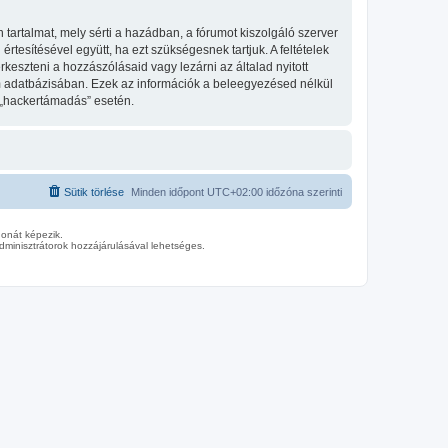
tartalmat, mely sérti a hazádban, a fórumot kiszolgáló szerver
tesítésével együtt, ha ezt szükségesnek tartjuk. A feltételek
keszteni a hozzászólásaid vagy lezárni az általad nyitott
um adatbázisában. Ezek az információk a beleegyezésed nélkül
 „hackertámadás” esetén.
Sütik törlése
Minden időpont
UTC+02:00
időzóna szerinti
donát képezik.
minisztrátorok hozzájárulásával lehetséges.