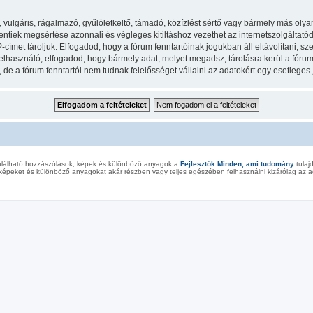
lgáris, rágalmazó, gyűlöletkeltő, támadó, közízlést sértő vagy bármely más olyan 
iek megsértése azonnali és végleges kitiltáshoz vezethet az internetszolgáltatód ér
met tároljuk. Elfogadod, hogy a fórum fenntartóinak jogukban áll eltávolítani, szer
felhasználó, elfogadod, hogy bármely adat, melyet megadsz, tárolásra kerül a fór
e a fórum fenntartói nem tudnak felelősséget vállalni az adatokért egy esetleges
alálható hozzászólások, képek és különböző anyagok a
Fejlesztők Minden, ami tudomány
tulaj
képeket és különböző anyagokat akár részben vagy teljes egészében felhasználni kizárólag az ad