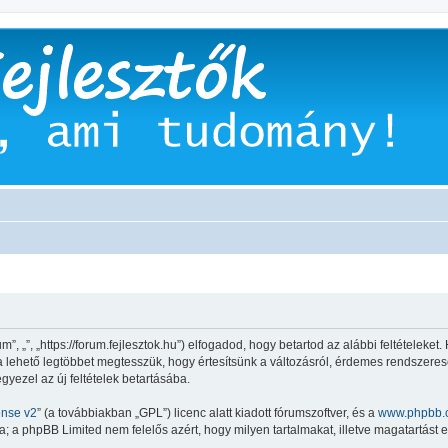
”, „”, „https://forum.fejlesztok.hu”) elfogadod, hogy betartod az alábbi feltételeket.
 a lehető legtöbbet megtesszük, hogy értesítsünk a változásról, érdemes rendszeresen
gyezel az új feltételek betartásába.
ense v2
” (a továbbiakban „GPL”) licenc alatt kiadott fórumszoftver, és a
www.phpbb.
 a phpBB Limited nem felelős azért, hogy milyen tartalmakat, illetve magatartást 