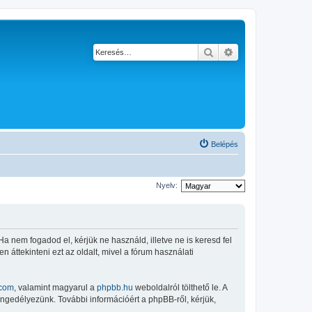
Keresés
Részletes keresés
Belépés
Nyelv:
 Ha nem fogadod el, kérjük ne használd, illetve ne is keresd fel
 áttekinteni ezt az oldalt, mivel a fórum használati
com
, valamint magyarul a
phpbb.hu
weboldalról tölthető le. A
engedélyezünk. További információért a phpBB-ről, kérjük,