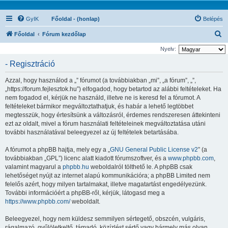
GyIK
Főoldal - (honlap)
Belépés
K
Főoldal
Fórum kezdőlap
e
Nyelv:
r
- Regisztráció
e
Azzal, hogy használod a „” fórumot (a továbbiakban „mi”, „a fórum”, „”,
s
„https://forum.fejlesztok.hu”) elfogadod, hogy betartod az alábbi feltételeket. Ha
é
nem fogadod el, kérjük ne használd, illetve ne is keresd fel a fórumot. A
feltételeket bármikor megváltoztathatjuk, és habár a lehető legtöbbet
s
megtesszük, hogy értesítsünk a változásról, érdemes rendszeresen áttekinteni
ezt az oldalt, mivel a fórum használati feltételeinek megváltoztatása utáni
további használatával beleegyezel az új feltételek betartásába.
A fórumot a phpBB hajtja, mely egy a „
GNU General Public License v2
” (a
továbbiakban „GPL”) licenc alatt kiadott fórumszoftver, és a
www.phpbb.com
,
valamint magyarul a
phpbb.hu
weboldalról tölthető le. A phpBB csak
lehetőséget nyújt az internet alapú kommunikációra; a phpBB Limited nem
felelős azért, hogy milyen tartalmakat, illetve magatartást engedélyezünk.
További információért a phpBB-ről, kérjük, látogasd meg a
https://www.phpbb.com/
weboldalt.
Beleegyezel, hogy nem küldesz semmilyen sértegető, obszcén, vulgáris,
rágalmazó, gyűlöletkeltő, támadó, közízlést sértő vagy bármely más olyan