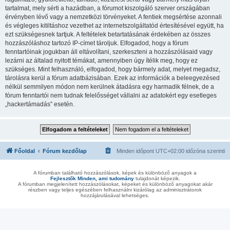
tartalmat, mely sérti a hazádban, a fórumot kiszolgáló szerver országában
érvényben lévő vagy a nemzetközi törvényeket. A fentiek megsértése azonnali
és végleges kitiltáshoz vezethet az internetszolgáltatód értesítésével együtt, ha
ezt szükségesnek tartjuk. A feltételek betartatásának érdekében az összes
hozzászóláshoz tartozó IP-címet tároljuk. Elfogadod, hogy a fórum
fenntartóinak jogukban áll eltávolítani, szerkeszteni a hozzászólásaid vagy
lezárni az általad nyitott témákat, amennyiben úgy ítélik meg, hogy ez
szükséges. Mint felhasználó, elfogadod, hogy bármely adat, melyet megadsz,
tárolásra kerül a fórum adatbázisában. Ezek az információk a beleegyezésed
nélkül semmilyen módon nem kerülnek átadásra egy harmadik félnek, de a
fórum fenntartói nem tudnak felelősséget vállalni az adatokért egy esetleges
„hackertámadás” esetén.
Főoldal
Fórum kezdőlap
Minden időpont
UTC+02:00
időzóna szerinti
A fórumban található hozzászólások, képek és különböző anyagok a
Fejlesztők Minden, ami tudomány
tulajdonát képezik.
A fórumban megjelenített hozzászólásokat, képeket és különböző anyagokat akár
részben vagy teljes egészében felhasználni kizárólag az adminisztrátorok
hozzájárulásával lehetséges.