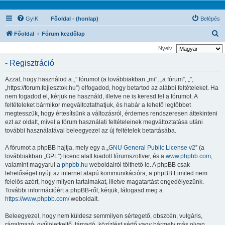
GyIK
Főoldal - (honlap)
Belépés
K
Főoldal
Fórum kezdőlap
e
Nyelv:
r
- Regisztráció
e
Azzal, hogy használod a „” fórumot (a továbbiakban „mi”, „a fórum”, „”,
s
„https://forum.fejlesztok.hu”) elfogadod, hogy betartod az alábbi feltételeket. Ha
é
nem fogadod el, kérjük ne használd, illetve ne is keresd fel a fórumot. A
feltételeket bármikor megváltoztathatjuk, és habár a lehető legtöbbet
s
megtesszük, hogy értesítsünk a változásról, érdemes rendszeresen áttekinteni
ezt az oldalt, mivel a fórum használati feltételeinek megváltoztatása utáni
további használatával beleegyezel az új feltételek betartásába.
A fórumot a phpBB hajtja, mely egy a „
GNU General Public License v2
” (a
továbbiakban „GPL”) licenc alatt kiadott fórumszoftver, és a
www.phpbb.com
,
valamint magyarul a
phpbb.hu
weboldalról tölthető le. A phpBB csak
lehetőséget nyújt az internet alapú kommunikációra; a phpBB Limited nem
felelős azért, hogy milyen tartalmakat, illetve magatartást engedélyezünk.
További információért a phpBB-ről, kérjük, látogasd meg a
https://www.phpbb.com/
weboldalt.
Beleegyezel, hogy nem küldesz semmilyen sértegető, obszcén, vulgáris,
rágalmazó, gyűlöletkeltő, támadó, közízlést sértő vagy bármely más olyan