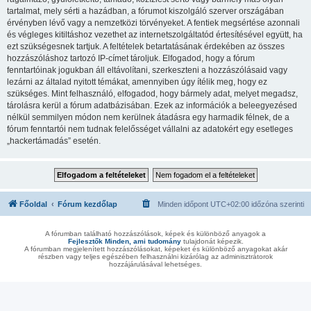
tartalmat, mely sérti a hazádban, a fórumot kiszolgáló szerver országában
érvényben lévő vagy a nemzetközi törvényeket. A fentiek megsértése azonnali
és végleges kitiltáshoz vezethet az internetszolgáltatód értesítésével együtt, ha
ezt szükségesnek tartjuk. A feltételek betartatásának érdekében az összes
hozzászóláshoz tartozó IP-címet tároljuk. Elfogadod, hogy a fórum
fenntartóinak jogukban áll eltávolítani, szerkeszteni a hozzászólásaid vagy
lezárni az általad nyitott témákat, amennyiben úgy ítélik meg, hogy ez
szükséges. Mint felhasználó, elfogadod, hogy bármely adat, melyet megadsz,
tárolásra kerül a fórum adatbázisában. Ezek az információk a beleegyezésed
nélkül semmilyen módon nem kerülnek átadásra egy harmadik félnek, de a
fórum fenntartói nem tudnak felelősséget vállalni az adatokért egy esetleges
„hackertámadás” esetén.
Főoldal
Fórum kezdőlap
Minden időpont
UTC+02:00
időzóna szerinti
A fórumban található hozzászólások, képek és különböző anyagok a
Fejlesztők Minden, ami tudomány
tulajdonát képezik.
A fórumban megjelenített hozzászólásokat, képeket és különböző anyagokat akár
részben vagy teljes egészében felhasználni kizárólag az adminisztrátorok
hozzájárulásával lehetséges.