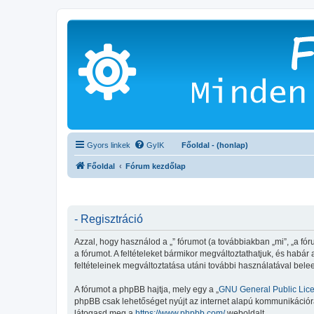
Gyors linkek
GyIK
Főoldal - (honlap)
Főoldal
Fórum kezdőlap
- Regisztráció
Azzal, hogy használod a „” fórumot (a továbbiakban „mi”, „a fórum
a fórumot. A feltételeket bármikor megváltoztathatjuk, és habár
feltételeinek megváltoztatása utáni további használatával belee
A fórumot a phpBB hajtja, mely egy a „
GNU General Public Lic
phpBB csak lehetőséget nyújt az internet alapú kommunikációra;
látogasd meg a
https://www.phpbb.com/
weboldalt.