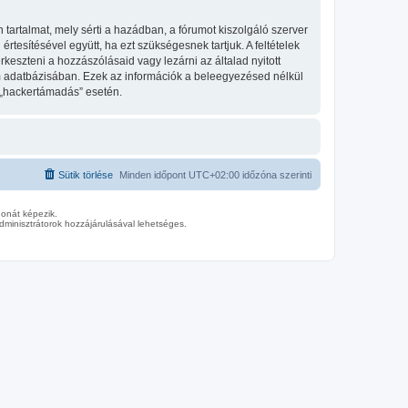
tartalmat, mely sérti a hazádban, a fórumot kiszolgáló szerver
tesítésével együtt, ha ezt szükségesnek tartjuk. A feltételek
keszteni a hozzászólásaid vagy lezárni az általad nyitott
um adatbázisában. Ezek az információk a beleegyezésed nélkül
 „hackertámadás” esetén.
Sütik törlése
Minden időpont
UTC+02:00
időzóna szerinti
donát képezik.
minisztrátorok hozzájárulásával lehetséges.