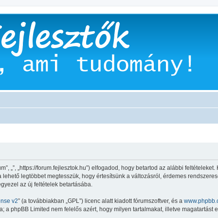
”, „”, „https://forum.fejlesztok.hu”) elfogadod, hogy betartod az alábbi feltételeket.
 a lehető legtöbbet megtesszük, hogy értesítsünk a változásról, érdemes rendszeresen
gyezel az új feltételek betartásába.
ense v2
” (a továbbiakban „GPL”) licenc alatt kiadott fórumszoftver, és a
www.phpbb.
 a phpBB Limited nem felelős azért, hogy milyen tartalmakat, illetve magatartást 