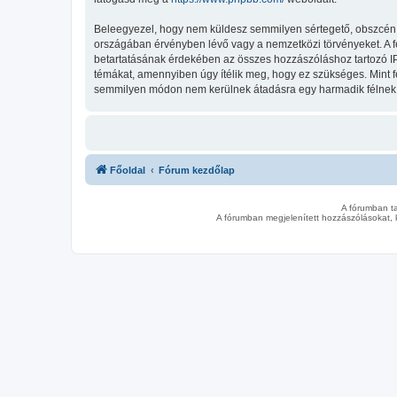
Beleegyezel, hogy nem küldesz semmilyen sértegető, obszcén, vu
országában érvényben lévő vagy a nemzetközi törvényeket. A fent
betartatásának érdekében az összes hozzászóláshoz tartozó IP-cí
témákat, amennyiben úgy ítélik meg, hogy ez szükséges. Mint 
semmilyen módon nem kerülnek átadásra egy harmadik félnek, d
Főoldal
Fórum kezdőlap
A fórumban t
A fórumban megjelenített hozzászólásokat, 