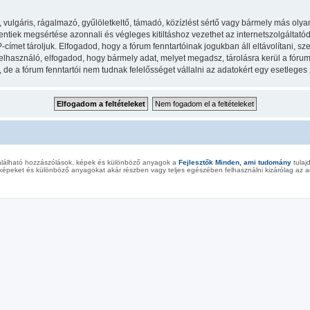
lgáris, rágalmazó, gyűlöletkeltő, támadó, közízlést sértő vagy bármely más olyan 
iek megsértése azonnali és végleges kitiltáshoz vezethet az internetszolgáltatód ér
met tároljuk. Elfogadod, hogy a fórum fenntartóinak jogukban áll eltávolítani, szer
felhasználó, elfogadod, hogy bármely adat, melyet megadsz, tárolásra kerül a fór
e a fórum fenntartói nem tudnak felelősséget vállalni az adatokért egy esetleges
alálható hozzászólások, képek és különböző anyagok a
Fejlesztők Minden, ami tudomány
tulaj
képeket és különböző anyagokat akár részben vagy teljes egészében felhasználni kizárólag az ad