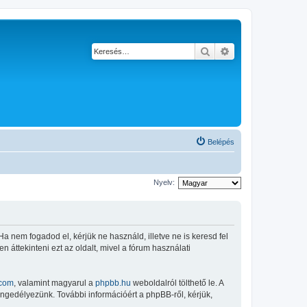
Keresés
Részletes keresés
Belépés
Nyelv:
 Ha nem fogadod el, kérjük ne használd, illetve ne is keresd fel
 áttekinteni ezt az oldalt, mivel a fórum használati
com
, valamint magyarul a
phpbb.hu
weboldalról tölthető le. A
engedélyezünk. További információért a phpBB-ről, kérjük,