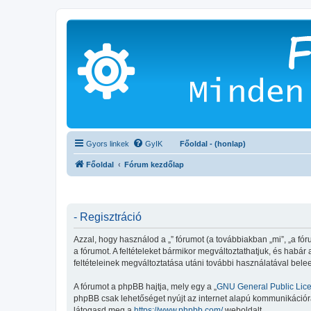
Gyors linkek
GyIK
Főoldal - (honlap)
Főoldal
Fórum kezdőlap
- Regisztráció
Azzal, hogy használod a „” fórumot (a továbbiakban „mi”, „a fórum
a fórumot. A feltételeket bármikor megváltoztathatjuk, és habár
feltételeinek megváltoztatása utáni további használatával belee
A fórumot a phpBB hajtja, mely egy a „
GNU General Public Lic
phpBB csak lehetőséget nyújt az internet alapú kommunikációra;
látogasd meg a
https://www.phpbb.com/
weboldalt.