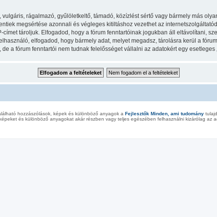
lgáris, rágalmazó, gyűlöletkeltő, támadó, közízlést sértő vagy bármely más olyan 
iek megsértése azonnali és végleges kitiltáshoz vezethet az internetszolgáltatód ér
met tároljuk. Elfogadod, hogy a fórum fenntartóinak jogukban áll eltávolítani, szer
felhasználó, elfogadod, hogy bármely adat, melyet megadsz, tárolásra kerül a fór
e a fórum fenntartói nem tudnak felelősséget vállalni az adatokért egy esetleges
alálható hozzászólások, képek és különböző anyagok a
Fejlesztők Minden, ami tudomány
tulaj
képeket és különböző anyagokat akár részben vagy teljes egészében felhasználni kizárólag az ad