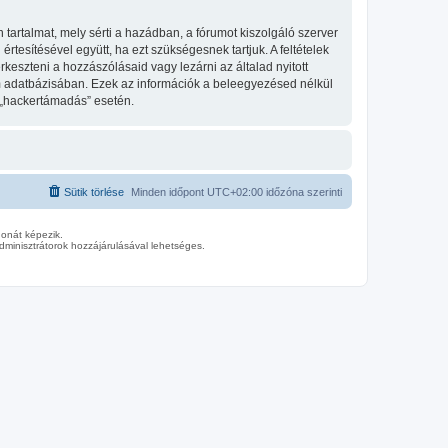
tartalmat, mely sérti a hazádban, a fórumot kiszolgáló szerver
tesítésével együtt, ha ezt szükségesnek tartjuk. A feltételek
keszteni a hozzászólásaid vagy lezárni az általad nyitott
um adatbázisában. Ezek az információk a beleegyezésed nélkül
 „hackertámadás” esetén.
Sütik törlése
Minden időpont
UTC+02:00
időzóna szerinti
donát képezik.
minisztrátorok hozzájárulásával lehetséges.