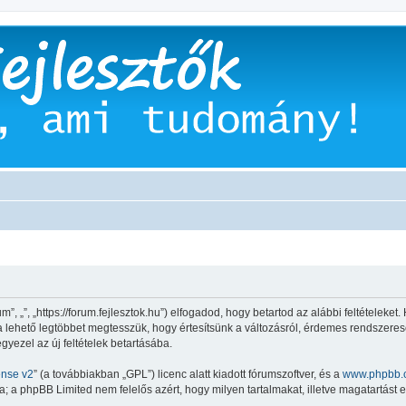
”, „”, „https://forum.fejlesztok.hu”) elfogadod, hogy betartod az alábbi feltételeket.
 a lehető legtöbbet megtesszük, hogy értesítsünk a változásról, érdemes rendszeresen
gyezel az új feltételek betartásába.
ense v2
” (a továbbiakban „GPL”) licenc alatt kiadott fórumszoftver, és a
www.phpbb.
 a phpBB Limited nem felelős azért, hogy milyen tartalmakat, illetve magatartást 