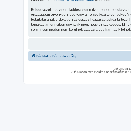
Beleegyezel, hogy nem küldesz semmilyen sértegető, obszcén, vu
országában érvényben lévő vagy a nemzetközi törvényeket. A fent
betartatásának érdekében az összes hozzászóláshoz tartozó IP-cí
témákat, amennyiben úgy ítélik meg, hogy ez szükséges. Mint 
semmilyen módon nem kerülnek átadásra egy harmadik félnek, d
Főoldal
Fórum kezdőlap
A fórumban t
A fórumban megjelenített hozzászólásokat, 