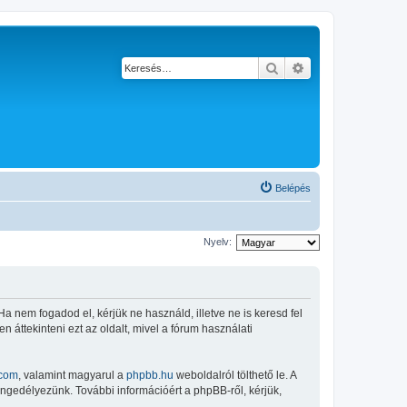
Keresés
Részletes keresés
Belépés
Nyelv:
 Ha nem fogadod el, kérjük ne használd, illetve ne is keresd fel
 áttekinteni ezt az oldalt, mivel a fórum használati
com
, valamint magyarul a
phpbb.hu
weboldalról tölthető le. A
engedélyezünk. További információért a phpBB-ről, kérjük,