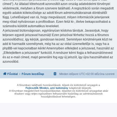
címed”). Az általad létrehozott azonosítót azon ország adatvédelmi törvényei
védelmezik, melyben a fórum szervere található. A regisztráció során megadott
egyéb adatok kötelezősége az adott fórum adminisztrátorainak döntésétől
függ. Lehetőséged van rá, hogy megválaszd, milyen információk jelenjenek
meg rólad nyilvánosan a profilodban. Ezen felül ki-, illetve bekapcsolhatod a
számodra küldött automatikus leveleket.
A jelszavad biztonságosan, egyirányúan kódolva tároljuk. Javasoljuk, hogy
teljesen egyedi jelszavat használj! Ezen jelszóval férhetsz hozzá a fórumos
azonosítódhoz, így kérjük, gondosan kezeld. Semmilyen körülmények közt ne
add ki harmadik személynek, még ha az az oldal üzemeltetője is, vagy ha a
phpBB-vel kapcsolatban kérik! Amennyiben elfelejted a jelszavad, használd az
„Elfelejtettem a jelszavam” funkciót. A rendszer kérni fogja a felhasználóneved
és az e-mail címed, majd generálni fog egy új jelszót, így újra használhatod az
azonosítód.
Főoldal
Fórum kezdőlap
Minden időpont
UTC+02:00
időzóna szerinti
A fórumban található hozzászólások, képek és különböző anyagok a
Fejlesztők Minden, ami tudomány
tulajdonát képezik.
A fórumban megjelenített hozzászólásokat, képeket és különböző anyagokat akár
részben vagy teljes egészében felhasználni kizárólag az adminisztrátorok
hozzájárulásával lehetséges.