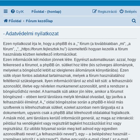
GyIK
Főoldal - (honlap)
Regisztráció
Belépés
K
Főoldal
Fórum kezdőlap
e
- Adatvédelmi nyilatkozat
r
e
Ezen nyilatkozat írja le, hogy a phpBB és a „” fórum (a továbbiakban „mi”, „a
fórum”, „”, „https://forum.fejlesztok.hu”) üzemeltetői hogyan kezelik a fórum
s
használata közben keletkező információkat.
é
Ezen információk két módon jönnek létre. Egyrészt automatikusan: azzal, hogy
felkeresed a fórumot, a phpBB ún. sütiket hoz létre (kis szöveges állományok,
s
melyeket a böngésződ letölt az ideiglenes állományok könyvtárába). Ezen
sütik olyan fontos adatokat tartalmaznak, melyek a fórum használatához
feltétlenül szükségesek. Ilyen információt tárol az első két süti: a felhasználói
azonosítót, illetve egy névtelen munkamenet azonosítót, amit a rendszer a
böngésződhöz rendel. A harmadik süti akkor jön létre, amikor a fórumot
böngészed – ebben kerül tárolásra melyik témákat olvastad, így javítva a
felhasználói élményt. A „” oldal böngészése során a phpBB-n kívül más
szoftverek is létrehozhatnak sütiket, ezeket azonban nem tárgyalja ez a
dokumentum, ugyanis csak a phpBB által létrehozott oldalakkal foglalkozik.
A másik mód, ami tárolásra kerülő információt generál, az maga az interakció:
például ha vendégként vagy regisztrált tagként hozzászólást írsz vagy
regisztrálsz. Ez utóbbi folyamat során meg kell adnod egy egyedien
azonosítható nevet („a felhasználói neved”), egy – a belépéshez használt –
személyes jelszót („a jelszavad”), illetve egy valós e-mail címet („az e-mail