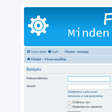
Gyors linkek
GyIK
Főoldal - (honlap)
Főoldal
Fórum kezdőlap
Belépés
Felhasználónév:
Jelszó:
Elfelejtettem a jelszavam
Aktivációs e-mail újraküldése
Emlékezz rám
Bejelentkezés rejtettként