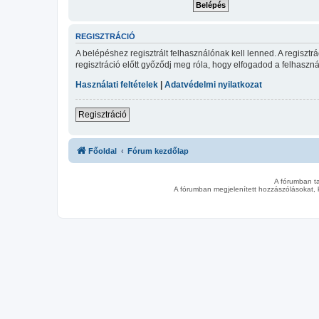
REGISZTRÁCIÓ
A belépéshez regisztrált felhasználónak kell lenned. A regiszt
regisztráció előtt győződj meg róla, hogy elfogadod a felhasznál
Használati feltételek
|
Adatvédelmi nyilatkozat
Regisztráció
Főoldal
Fórum kezdőlap
A fórumban t
A fórumban megjelenített hozzászólásokat, 