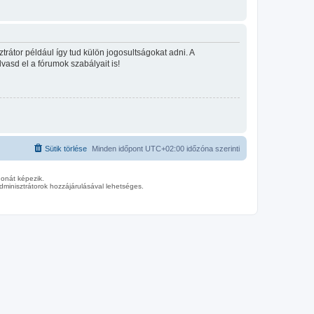
rátor például így tud külön jogosultságokat adni. A
lvasd el a fórumok szabályait is!
Sütik törlése
Minden időpont
UTC+02:00
időzóna szerinti
donát képezik.
minisztrátorok hozzájárulásával lehetséges.