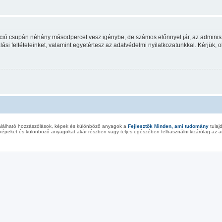
ráció csupán néhány másodpercet vesz igénybe, de számos előnnyel jár, az adminiszt
ási feltételeinket, valamint egyetértesz az adatvédelmi nyilatkozatunkkal. Kérjük, o
alálható hozzászólások, képek és különböző anyagok a
Fejlesztők Minden, ami tudomány
tulaj
képeket és különböző anyagokat akár részben vagy teljes egészében felhasználni kizárólag az ad