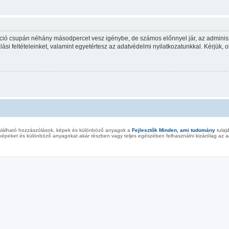
ráció csupán néhány másodpercet vesz igénybe, de számos előnnyel jár, az adminiszt
ási feltételeinket, valamint egyetértesz az adatvédelmi nyilatkozatunkkal. Kérjük, o
alálható hozzászólások, képek és különböző anyagok a
Fejlesztők Minden, ami tudomány
tulaj
képeket és különböző anyagokat akár részben vagy teljes egészében felhasználni kizárólag az ad