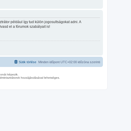
rátor például így tud külön jogosultságokat adni. A
lvasd el a fórumok szabályait is!
Sütik törlése
Minden időpont
UTC+02:00
időzóna szerinti
donát képezik.
minisztrátorok hozzájárulásával lehetséges.