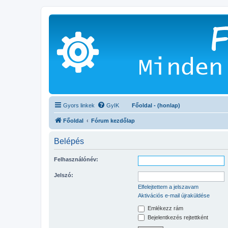
Gyors linkek
GyIK
Főoldal - (honlap)
Főoldal
Fórum kezdőlap
Belépés
Felhasználónév:
Jelszó:
Elfelejtettem a jelszavam
Aktivációs e-mail újraküldése
Emlékezz rám
Bejelentkezés rejtettként