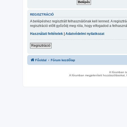
REGISZTRÁCIÓ
A belépéshez regisztrált felhasználónak kell lenned. A regiszt
regisztráció előtt győződj meg róla, hogy elfogadod a felhasznál
Használati feltételek
|
Adatvédelmi nyilatkozat
Regisztráció
Főoldal
Fórum kezdőlap
A fórumban t
A fórumban megjelenített hozzászólásokat, 