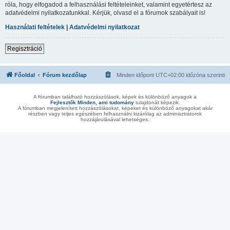
róla, hogy elfogadod a felhasználási feltételeinket, valamint egyetértesz az
adatvédelmi nyilatkozatunkkal. Kérjük, olvasd el a fórumok szabályait is!
Használati feltételek
|
Adatvédelmi nyilatkozat
Regisztráció
Főoldal
Fórum kezdőlap
Minden időpont
UTC+02:00
időzóna szerinti
A fórumban található hozzászólások, képek és különböző anyagok a
Fejlesztők Minden, ami tudomány
tulajdonát képezik.
A fórumban megjelenített hozzászólásokat, képeket és különböző anyagokat akár
részben vagy teljes egészében felhasználni kizárólag az adminisztrátorok
hozzájárulásával lehetséges.