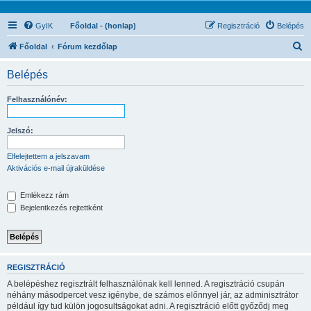
GyIK
Főoldal - (honlap)
Regisztráció
Belépés
K
Főoldal
Fórum kezdőlap
e
Belépés
r
e
Felhasználónév:
s
é
Jelszó:
s
Elfelejtettem a jelszavam
Aktivációs e-mail újraküldése
Emlékezz rám
Bejelentkezés rejtettként
REGISZTRÁCIÓ
A belépéshez regisztrált felhasználónak kell lenned. A regisztráció csupán
néhány másodpercet vesz igénybe, de számos előnnyel jár, az adminisztrátor
például így tud külön jogosultságokat adni. A regisztráció előtt győződj meg