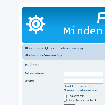
Gyors linkek
GyIK
Főoldal - (honlap)
Főoldal
Fórum kezdőlap
Belépés
Felhasználónév:
Jelszó:
Elfelejtettem a jelszavam
Aktivációs e-mail újraküldése
Emlékezz rám
Bejelentkezés rejtettként