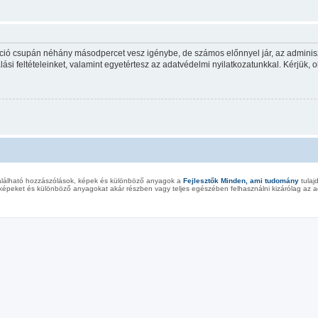
ráció csupán néhány másodpercet vesz igénybe, de számos előnnyel jár, az adminiszt
ási feltételeinket, valamint egyetértesz az adatvédelmi nyilatkozatunkkal. Kérjük, o
alálható hozzászólások, képek és különböző anyagok a
Fejlesztők Minden, ami tudomány
tulaj
képeket és különböző anyagokat akár részben vagy teljes egészében felhasználni kizárólag az ad