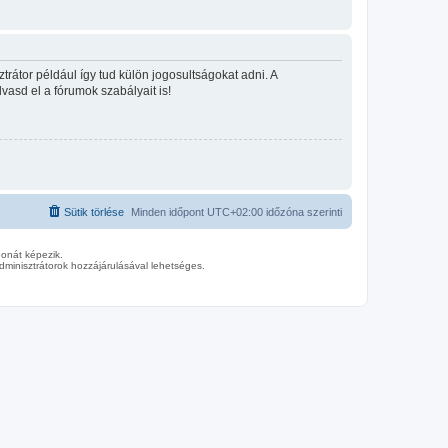
rátor például így tud külön jogosultságokat adni. A
lvasd el a fórumok szabályait is!
Sütik törlése
Minden időpont
UTC+02:00
időzóna szerinti
donát képezik.
minisztrátorok hozzájárulásával lehetséges.