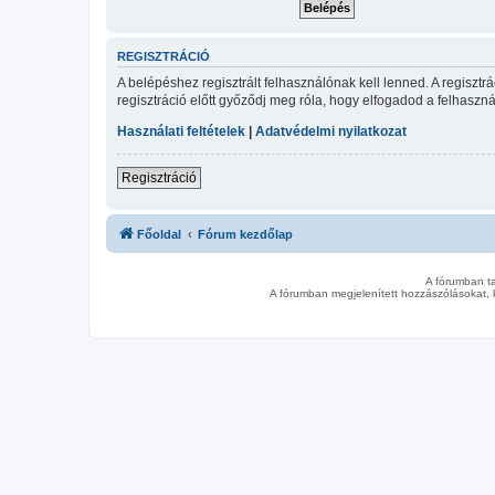
REGISZTRÁCIÓ
A belépéshez regisztrált felhasználónak kell lenned. A regiszt
regisztráció előtt győződj meg róla, hogy elfogadod a felhasznál
Használati feltételek
|
Adatvédelmi nyilatkozat
Regisztráció
Főoldal
Fórum kezdőlap
A fórumban t
A fórumban megjelenített hozzászólásokat, 