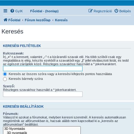
GyIK
Főoldal - (honlap)
Regisztráció
Belépés
Főoldal
Fórum kezdőlap
Keresés
Keresés
KERESÉSI FELTÉTELEK
Kulcsszavak:
Írj „
+
”-t a keresett, valamint „
-
”-t a kizárandó szavak elé. Ha több szóból csak egy
megtalálása is elég, készíts ezekből a szavakból egy „
|
” jellel elválasztott listát, és tedd
az egészet zárójelek közé. Részleges szavakhoz használd a * jokerkaraktert.
Keresés az összes szóra vagy a keresési kifejezés pontos használata
Keresés bármely szóra
Szerző:
Részleges szavakhoz használd a * jokerkaraktert.
KERESÉSI BEÁLLÍTÁSOK
Fórumok:
Válaszd ki azokat a fórumokat, melyben keresni szeretnél. A keresés automatikusan
megtörténik az alfórumokban is, hacsak alább nem kapcsoltad ki a „keresés az
alfórumokban” beállítást.