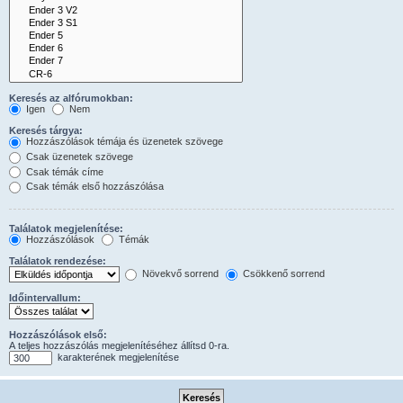
Keresés az alfórumokban:
Igen
Nem
Keresés tárgya:
Hozzászólások témája és üzenetek szövege
Csak üzenetek szövege
Csak témák címe
Csak témák első hozzászólása
Találatok megjelenítése:
Hozzászólások
Témák
Találatok rendezése:
Növekvő sorrend
Csökkenő sorrend
Időintervallum:
Hozzászólások első:
A teljes hozzászólás megjelenítéséhez állítsd 0-ra.
karakterének megjelenítése