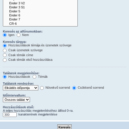
Keresés az alfórumokban:
Igen
Nem
Keresés tárgya:
Hozzászólások témája és üzenetek szövege
Csak üzenetek szövege
Csak témák címe
Csak témák első hozzászólása
Találatok megjelenítése:
Hozzászólások
Témák
Találatok rendezése:
Növekvő sorrend
Csökkenő sorrend
Időintervallum:
Hozzászólások első:
A teljes hozzászólás megjelenítéséhez állítsd 0-ra.
karakterének megjelenítése