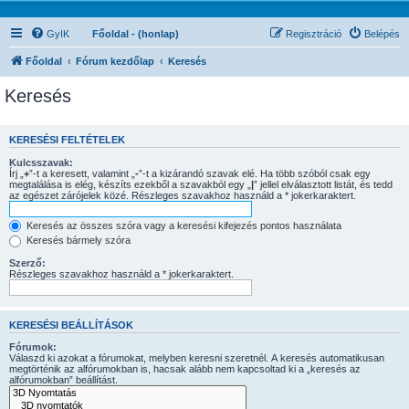
GyIK
Főoldal - (honlap)
Regisztráció
Belépés
Főoldal
Fórum kezdőlap
Keresés
Keresés
KERESÉSI FELTÉTELEK
Kulcsszavak:
Írj „
+
”-t a keresett, valamint „
-
”-t a kizárandó szavak elé. Ha több szóból csak egy
megtalálása is elég, készíts ezekből a szavakból egy „
|
” jellel elválasztott listát, és tedd
az egészet zárójelek közé. Részleges szavakhoz használd a * jokerkaraktert.
Keresés az összes szóra vagy a keresési kifejezés pontos használata
Keresés bármely szóra
Szerző:
Részleges szavakhoz használd a * jokerkaraktert.
KERESÉSI BEÁLLÍTÁSOK
Fórumok:
Válaszd ki azokat a fórumokat, melyben keresni szeretnél. A keresés automatikusan
megtörténik az alfórumokban is, hacsak alább nem kapcsoltad ki a „keresés az
alfórumokban” beállítást.