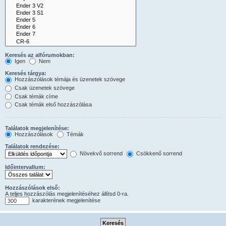
Keresés az alfórumokban:
Igen
Nem
Keresés tárgya:
Hozzászólások témája és üzenetek szövege
Csak üzenetek szövege
Csak témák címe
Csak témák első hozzászólása
Találatok megjelenítése:
Hozzászólások
Témák
Találatok rendezése:
Növekvő sorrend
Csökkenő sorrend
Időintervallum:
Hozzászólások első:
A teljes hozzászólás megjelenítéséhez állítsd 0-ra.
karakterének megjelenítése