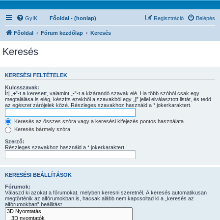
GyIK
Főoldal - (honlap)
Regisztráció
Belépés
Főoldal
Fórum kezdőlap
Keresés
Keresés
KERESÉSI FELTÉTELEK
Kulcsszavak:
Írj „
+
”-t a keresett, valamint „
-
”-t a kizárandó szavak elé. Ha több szóból csak egy
megtalálása is elég, készíts ezekből a szavakból egy „
|
” jellel elválasztott listát, és tedd
az egészet zárójelek közé. Részleges szavakhoz használd a * jokerkaraktert.
Keresés az összes szóra vagy a keresési kifejezés pontos használata
Keresés bármely szóra
Szerző:
Részleges szavakhoz használd a * jokerkaraktert.
KERESÉSI BEÁLLÍTÁSOK
Fórumok:
Válaszd ki azokat a fórumokat, melyben keresni szeretnél. A keresés automatikusan
megtörténik az alfórumokban is, hacsak alább nem kapcsoltad ki a „keresés az
alfórumokban” beállítást.