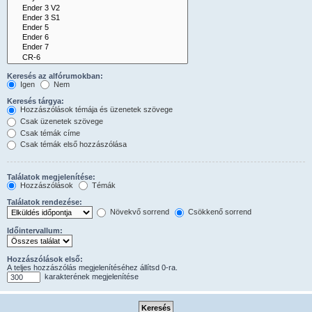
Keresés az alfórumokban:
Igen
Nem
Keresés tárgya:
Hozzászólások témája és üzenetek szövege
Csak üzenetek szövege
Csak témák címe
Csak témák első hozzászólása
Találatok megjelenítése:
Hozzászólások
Témák
Találatok rendezése:
Növekvő sorrend
Csökkenő sorrend
Időintervallum:
Hozzászólások első:
A teljes hozzászólás megjelenítéséhez állítsd 0-ra.
karakterének megjelenítése