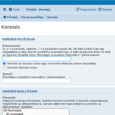
GyIK
Főoldal - (honlap)
Regisztráció
Belépés
Főoldal
Fórum kezdőlap
Keresés
Keresés
KERESÉSI FELTÉTELEK
Kulcsszavak:
Írj „
+
”-t a keresett, valamint „
-
”-t a kizárandó szavak elé. Ha több szóból csak egy
megtalálása is elég, készíts ezekből a szavakból egy „
|
” jellel elválasztott listát, és tedd
az egészet zárójelek közé. Részleges szavakhoz használd a * jokerkaraktert.
Keresés az összes szóra vagy a keresési kifejezés pontos használata
Keresés bármely szóra
Szerző:
Részleges szavakhoz használd a * jokerkaraktert.
KERESÉSI BEÁLLÍTÁSOK
Fórumok:
Válaszd ki azokat a fórumokat, melyben keresni szeretnél. A keresés automatikusan
megtörténik az alfórumokban is, hacsak alább nem kapcsoltad ki a „keresés az
alfórumokban” beállítást.