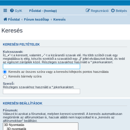
GyIK
Főoldal - (honlap)
Regisztráció
Belépés
Főoldal
Fórum kezdőlap
Keresés
Keresés
KERESÉSI FELTÉTELEK
Kulcsszavak:
Írj „
+
”-t a keresett, valamint „
-
”-t a kizárandó szavak elé. Ha több szóból csak egy
megtalálása is elég, készíts ezekből a szavakból egy „
|
” jellel elválasztott listát, és tedd
az egészet zárójelek közé. Részleges szavakhoz használd a * jokerkaraktert.
Keresés az összes szóra vagy a keresési kifejezés pontos használata
Keresés bármely szóra
Szerző:
Részleges szavakhoz használd a * jokerkaraktert.
KERESÉSI BEÁLLÍTÁSOK
Fórumok:
Válaszd ki azokat a fórumokat, melyben keresni szeretnél. A keresés automatikusan
megtörténik az alfórumokban is, hacsak alább nem kapcsoltad ki a „keresés az
alfórumokban” beállítást.