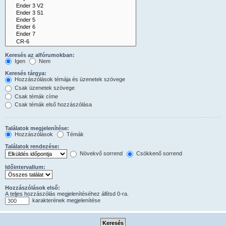
Keresés az alfórumokban:
Igen
Nem
Keresés tárgya:
Hozzászólások témája és üzenetek szövege
Csak üzenetek szövege
Csak témák címe
Csak témák első hozzászólása
Találatok megjelenítése:
Hozzászólások
Témák
Találatok rendezése:
Növekvő sorrend
Csökkenő sorrend
Időintervallum:
Hozzászólások első:
A teljes hozzászólás megjelenítéséhez állítsd 0-ra.
karakterének megjelenítése