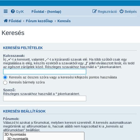
GyIK
Főoldal - (honlap)
Regisztráció
Belépés
Főoldal
Fórum kezdőlap
Keresés
Keresés
KERESÉSI FELTÉTELEK
Kulcsszavak:
Írj „
+
”-t a keresett, valamint „
-
”-t a kizárandó szavak elé. Ha több szóból csak egy
megtalálása is elég, készíts ezekből a szavakból egy „
|
” jellel elválasztott listát, és tedd
az egészet zárójelek közé. Részleges szavakhoz használd a * jokerkaraktert.
Keresés az összes szóra vagy a keresési kifejezés pontos használata
Keresés bármely szóra
Szerző:
Részleges szavakhoz használd a * jokerkaraktert.
KERESÉSI BEÁLLÍTÁSOK
Fórumok:
Válaszd ki azokat a fórumokat, melyben keresni szeretnél. A keresés automatikusan
megtörténik az alfórumokban is, hacsak alább nem kapcsoltad ki a „keresés az
alfórumokban” beállítást.