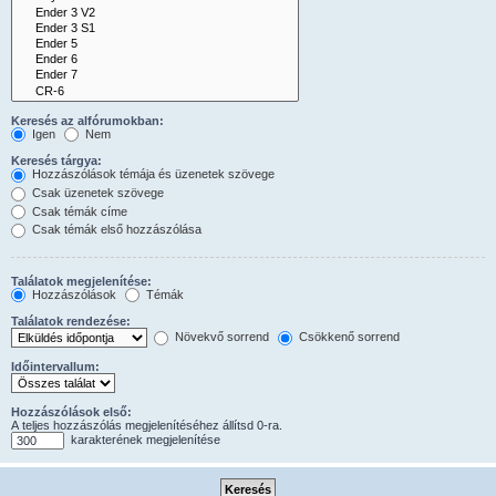
Keresés az alfórumokban:
Igen
Nem
Keresés tárgya:
Hozzászólások témája és üzenetek szövege
Csak üzenetek szövege
Csak témák címe
Csak témák első hozzászólása
Találatok megjelenítése:
Hozzászólások
Témák
Találatok rendezése:
Növekvő sorrend
Csökkenő sorrend
Időintervallum:
Hozzászólások első:
A teljes hozzászólás megjelenítéséhez állítsd 0-ra.
karakterének megjelenítése