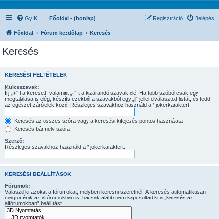
GyIK
Főoldal - (honlap)
Regisztráció
Belépés
Főoldal
Fórum kezdőlap
Keresés
Keresés
KERESÉSI FELTÉTELEK
Kulcsszavak:
Írj „
+
”-t a keresett, valamint „
-
”-t a kizárandó szavak elé. Ha több szóból csak egy
megtalálása is elég, készíts ezekből a szavakból egy „
|
” jellel elválasztott listát, és tedd
az egészet zárójelek közé. Részleges szavakhoz használd a * jokerkaraktert.
Keresés az összes szóra vagy a keresési kifejezés pontos használata
Keresés bármely szóra
Szerző:
Részleges szavakhoz használd a * jokerkaraktert.
KERESÉSI BEÁLLÍTÁSOK
Fórumok:
Válaszd ki azokat a fórumokat, melyben keresni szeretnél. A keresés automatikusan
megtörténik az alfórumokban is, hacsak alább nem kapcsoltad ki a „keresés az
alfórumokban” beállítást.