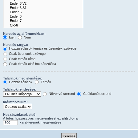
Keresés az alfórumokban:
Igen
Nem
Keresés tárgya:
Hozzászólások témája és üzenetek szövege
Csak üzenetek szövege
Csak témák címe
Csak témák első hozzászólása
Találatok megjelenítése:
Hozzászólások
Témák
Találatok rendezése:
Növekvő sorrend
Csökkenő sorrend
Időintervallum:
Hozzászólások első:
A teljes hozzászólás megjelenítéséhez állítsd 0-ra.
karakterének megjelenítése