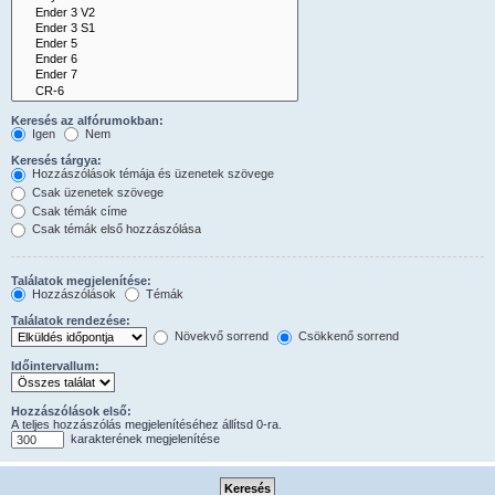
Keresés az alfórumokban:
Igen
Nem
Keresés tárgya:
Hozzászólások témája és üzenetek szövege
Csak üzenetek szövege
Csak témák címe
Csak témák első hozzászólása
Találatok megjelenítése:
Hozzászólások
Témák
Találatok rendezése:
Növekvő sorrend
Csökkenő sorrend
Időintervallum:
Hozzászólások első:
A teljes hozzászólás megjelenítéséhez állítsd 0-ra.
karakterének megjelenítése