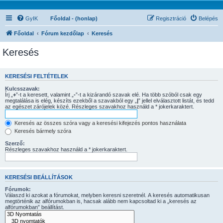
GyIK
Főoldal - (honlap)
Regisztráció
Belépés
Főoldal
Fórum kezdőlap
Keresés
Keresés
KERESÉSI FELTÉTELEK
Kulcsszavak:
Írj „
+
”-t a keresett, valamint „
-
”-t a kizárandó szavak elé. Ha több szóból csak egy
megtalálása is elég, készíts ezekből a szavakból egy „
|
” jellel elválasztott listát, és tedd
az egészet zárójelek közé. Részleges szavakhoz használd a * jokerkaraktert.
Keresés az összes szóra vagy a keresési kifejezés pontos használata
Keresés bármely szóra
Szerző:
Részleges szavakhoz használd a * jokerkaraktert.
KERESÉSI BEÁLLÍTÁSOK
Fórumok:
Válaszd ki azokat a fórumokat, melyben keresni szeretnél. A keresés automatikusan
megtörténik az alfórumokban is, hacsak alább nem kapcsoltad ki a „keresés az
alfórumokban” beállítást.