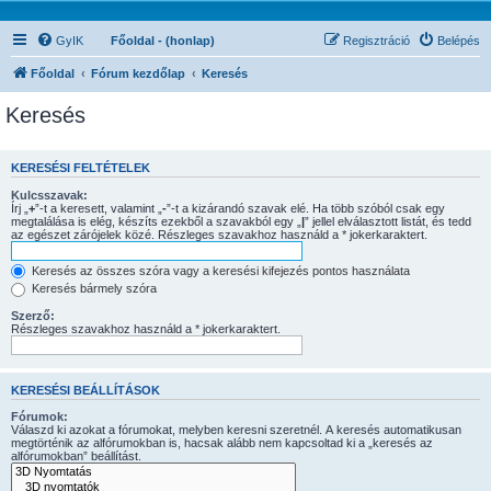
GyIK
Főoldal - (honlap)
Regisztráció
Belépés
Főoldal
Fórum kezdőlap
Keresés
Keresés
KERESÉSI FELTÉTELEK
Kulcsszavak:
Írj „
+
”-t a keresett, valamint „
-
”-t a kizárandó szavak elé. Ha több szóból csak egy
megtalálása is elég, készíts ezekből a szavakból egy „
|
” jellel elválasztott listát, és tedd
az egészet zárójelek közé. Részleges szavakhoz használd a * jokerkaraktert.
Keresés az összes szóra vagy a keresési kifejezés pontos használata
Keresés bármely szóra
Szerző:
Részleges szavakhoz használd a * jokerkaraktert.
KERESÉSI BEÁLLÍTÁSOK
Fórumok:
Válaszd ki azokat a fórumokat, melyben keresni szeretnél. A keresés automatikusan
megtörténik az alfórumokban is, hacsak alább nem kapcsoltad ki a „keresés az
alfórumokban” beállítást.