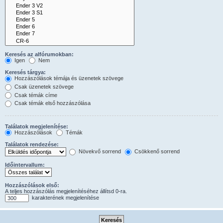
Keresés az alfórumokban:
Igen
Nem
Keresés tárgya:
Hozzászólások témája és üzenetek szövege
Csak üzenetek szövege
Csak témák címe
Csak témák első hozzászólása
Találatok megjelenítése:
Hozzászólások
Témák
Találatok rendezése:
Növekvő sorrend
Csökkenő sorrend
Időintervallum:
Hozzászólások első:
A teljes hozzászólás megjelenítéséhez állítsd 0-ra.
karakterének megjelenítése