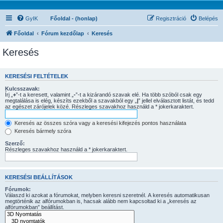
GyIK
Főoldal - (honlap)
Regisztráció
Belépés
Főoldal
Fórum kezdőlap
Keresés
Keresés
KERESÉSI FELTÉTELEK
Kulcsszavak:
Írj „
+
”-t a keresett, valamint „
-
”-t a kizárandó szavak elé. Ha több szóból csak egy
megtalálása is elég, készíts ezekből a szavakból egy „
|
” jellel elválasztott listát, és tedd
az egészet zárójelek közé. Részleges szavakhoz használd a * jokerkaraktert.
Keresés az összes szóra vagy a keresési kifejezés pontos használata
Keresés bármely szóra
Szerző:
Részleges szavakhoz használd a * jokerkaraktert.
KERESÉSI BEÁLLÍTÁSOK
Fórumok:
Válaszd ki azokat a fórumokat, melyben keresni szeretnél. A keresés automatikusan
megtörténik az alfórumokban is, hacsak alább nem kapcsoltad ki a „keresés az
alfórumokban” beállítást.