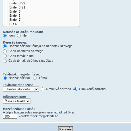
Keresés az alfórumokban:
Igen
Nem
Keresés tárgya:
Hozzászólások témája és üzenetek szövege
Csak üzenetek szövege
Csak témák címe
Csak témák első hozzászólása
Találatok megjelenítése:
Hozzászólások
Témák
Találatok rendezése:
Növekvő sorrend
Csökkenő sorrend
Időintervallum:
Hozzászólások első:
A teljes hozzászólás megjelenítéséhez állítsd 0-ra.
karakterének megjelenítése