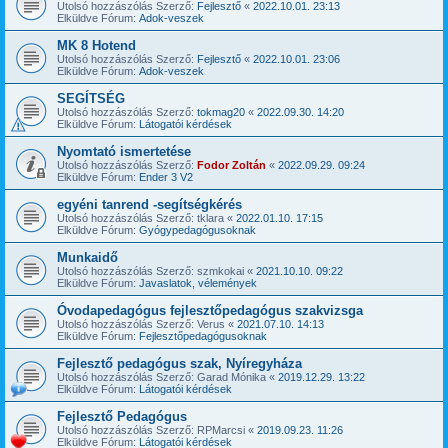
Utolsó hozzászólás Szerző:
Fejlesztő
«
2022.10.01. 23:13
Elküldve Fórum:
Adok-veszek
MK 8 Hotend
Utolsó hozzászólás Szerző:
Fejlesztő
«
2022.10.01. 23:06
Elküldve Fórum:
Adok-veszek
SEGÍTSÉG
Utolsó hozzászólás Szerző:
tokmag20
«
2022.09.30. 14:20
Elküldve Fórum:
Látogatói kérdések
Nyomtató ismertetése
Utolsó hozzászólás Szerző:
Fodor Zoltán
«
2022.09.29. 09:24
Elküldve Fórum:
Ender 3 V2
egyéni tanrend -segítségkérés
Utolsó hozzászólás Szerző:
tklara
«
2022.01.10. 17:15
Elküldve Fórum:
Gyógypedagógusoknak
Munkaidő
Utolsó hozzászólás Szerző:
szmkokai
«
2021.10.10. 09:22
Elküldve Fórum:
Javaslatok, vélemények
Óvodapedagógus fejlesztőpedagógus szakvizsga
Utolsó hozzászólás Szerző:
Verus
«
2021.07.10. 14:13
Elküldve Fórum:
Fejlesztőpedagógusoknak
Fejlesztő pedagógus szak, Nyíregyháza
Utolsó hozzászólás Szerző:
Garad Mónika
«
2019.12.29. 13:22
Elküldve Fórum:
Látogatói kérdések
Fejlesztő Pedagógus
Utolsó hozzászólás Szerző:
RPMarcsi
«
2019.09.23. 11:26
Elküldve Fórum:
Látogatói kérdések