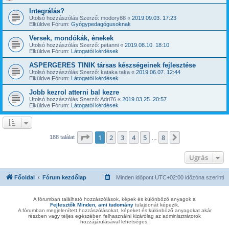
Integrálás?
Utolsó hozzászólás Szerző:
modory88
«
2019.09.03. 17:23
Elküldve Fórum:
Gyógypedagógusoknak
Versek, mondókák, énekek
Utolsó hozzászólás Szerző:
petanni
«
2019.08.10. 18:10
Elküldve Fórum:
Látogatói kérdések
ASPERGERES TINIK társas készségeinek fejlesztése
Utolsó hozzászólás Szerző:
kataka taka
«
2019.06.07. 12:44
Elküldve Fórum:
Látogatói kérdések
Jobb kezrol atterni bal kezre
Utolsó hozzászólás Szerző:
Adri76
«
2019.03.25. 20:57
Elküldve Fórum:
Látogatói kérdések
Oldal:
1
/
8
1
2
3
4
5
8
Következő
188 találat
…
Ugrás
Főoldal
Fórum kezdőlap
Minden időpont
UTC+02:00
időzóna szerinti
A fórumban található hozzászólások, képek és különböző anyagok a
Fejlesztők Minden, ami tudomány
tulajdonát képezik.
A fórumban megjelenített hozzászólásokat, képeket és különböző anyagokat akár
részben vagy teljes egészében felhasználni kizárólag az adminisztrátorok
hozzájárulásával lehetséges.