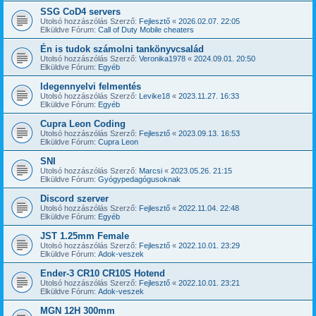
SSG CoD4 servers
Utolsó hozzászólás Szerző:
Fejlesztő
«
2026.02.07. 22:05
Elküldve Fórum:
Call of Duty Mobile cheaters
Én is tudok számolni tankönyvcsalád
Utolsó hozzászólás Szerző:
Veronika1978
«
2024.09.01. 20:50
Elküldve Fórum:
Egyéb
Idegennyelvi felmentés
Utolsó hozzászólás Szerző:
Levike18
«
2023.11.27. 16:33
Elküldve Fórum:
Egyéb
Cupra Leon Coding
Utolsó hozzászólás Szerző:
Fejlesztő
«
2023.09.13. 16:53
Elküldve Fórum:
Cupra Leon
SNI
Utolsó hozzászólás Szerző:
Marcsi
«
2023.05.26. 21:15
Elküldve Fórum:
Gyógypedagógusoknak
Discord szerver
Utolsó hozzászólás Szerző:
Fejlesztő
«
2022.11.04. 22:48
Elküldve Fórum:
Egyéb
JST 1.25mm Female
Utolsó hozzászólás Szerző:
Fejlesztő
«
2022.10.01. 23:29
Elküldve Fórum:
Adok-veszek
Ender-3 CR10 CR10S Hotend
Utolsó hozzászólás Szerző:
Fejlesztő
«
2022.10.01. 23:21
Elküldve Fórum:
Adok-veszek
MGN 12H 300mm