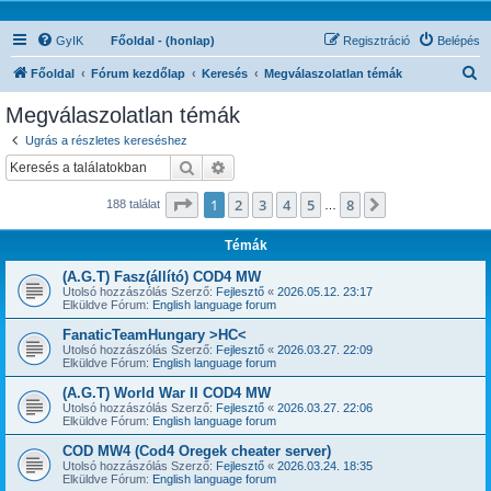
GyIK
Főoldal - (honlap)
Regisztráció
Belépés
K
Főoldal
Fórum kezdőlap
Keresés
Megválaszolatlan témák
e
Megválaszolatlan témák
r
Ugrás a részletes kereséshez
e
Keresés
Részletes keresés
s
Oldal:
1
/
8
1
2
3
4
5
8
Következő
188 találat
é
…
s
Témák
(A.G.T) Fasz(állító) COD4 MW
Utolsó hozzászólás Szerző:
Fejlesztő
«
2026.05.12. 23:17
Elküldve Fórum:
English language forum
FanaticTeamHungary >HC<
Utolsó hozzászólás Szerző:
Fejlesztő
«
2026.03.27. 22:09
Elküldve Fórum:
English language forum
(A.G.T) World War II COD4 MW
Utolsó hozzászólás Szerző:
Fejlesztő
«
2026.03.27. 22:06
Elküldve Fórum:
English language forum
COD MW4 (Cod4 Oregek cheater server)
Utolsó hozzászólás Szerző:
Fejlesztő
«
2026.03.24. 18:35
Elküldve Fórum:
English language forum