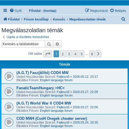
GyIK
Főoldal - (honlap)
Regisztráció
Belépés
K
Főoldal
Fórum kezdőlap
Keresés
Megválaszolatlan témák
e
Megválaszolatlan témák
r
Ugrás a részletes kereséshez
e
Keresés
Részletes keresés
s
Oldal:
1
/
8
1
2
3
4
5
8
Következő
188 találat
é
…
s
Témák
(A.G.T) Fasz(állító) COD4 MW
Utolsó hozzászólás Szerző:
Fejlesztő
«
2026.05.12. 23:17
Elküldve Fórum:
English language forum
FanaticTeamHungary >HC<
Utolsó hozzászólás Szerző:
Fejlesztő
«
2026.03.27. 22:09
Elküldve Fórum:
English language forum
(A.G.T) World War II COD4 MW
Utolsó hozzászólás Szerző:
Fejlesztő
«
2026.03.27. 22:06
Elküldve Fórum:
English language forum
COD MW4 (Cod4 Oregek cheater server)
Utolsó hozzászólás Szerző:
Fejlesztő
«
2026.03.24. 18:35
Elküldve Fórum:
English language forum