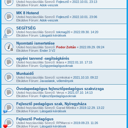
Utolsó hozzászólás Szerző:
Fejlesztő
«
2022.10.01. 23:13
Elküldve Fórum:
Adok-veszek
MK 8 Hotend
Utolsó hozzászólás Szerző:
Fejlesztő
«
2022.10.01. 23:06
Elküldve Fórum:
Adok-veszek
SEGÍTSÉG
Utolsó hozzászólás Szerző:
tokmag20
«
2022.09.30. 14:20
Elküldve Fórum:
Látogatói kérdések
Nyomtató ismertetése
Utolsó hozzászólás Szerző:
Fodor Zoltán
«
2022.09.29. 09:24
Elküldve Fórum:
Ender 3 V2
egyéni tanrend -segítségkérés
Utolsó hozzászólás Szerző:
tklara
«
2022.01.10. 17:15
Elküldve Fórum:
Gyógypedagógusoknak
Munkaidő
Utolsó hozzászólás Szerző:
szmkokai
«
2021.10.10. 09:22
Elküldve Fórum:
Javaslatok, vélemények
Óvodapedagógus fejlesztőpedagógus szakvizsga
Utolsó hozzászólás Szerző:
Verus
«
2021.07.10. 14:13
Elküldve Fórum:
Fejlesztőpedagógusoknak
Fejlesztő pedagógus szak, Nyíregyháza
Utolsó hozzászólás Szerző:
Garad Mónika
«
2019.12.29. 13:22
Elküldve Fórum:
Látogatói kérdések
Fejlesztő Pedagógus
Utolsó hozzászólás Szerző:
RPMarcsi
«
2019.09.23. 11:26
Elküldve Fórum:
Látogatói kérdések