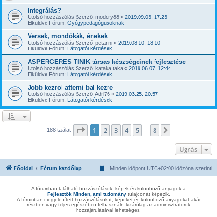
Integrálás?
Utolsó hozzászólás Szerző:
modory88
«
2019.09.03. 17:23
Elküldve Fórum:
Gyógypedagógusoknak
Versek, mondókák, énekek
Utolsó hozzászólás Szerző:
petanni
«
2019.08.10. 18:10
Elküldve Fórum:
Látogatói kérdések
ASPERGERES TINIK társas készségeinek fejlesztése
Utolsó hozzászólás Szerző:
kataka taka
«
2019.06.07. 12:44
Elküldve Fórum:
Látogatói kérdések
Jobb kezrol atterni bal kezre
Utolsó hozzászólás Szerző:
Adri76
«
2019.03.25. 20:57
Elküldve Fórum:
Látogatói kérdések
Oldal:
1
/
8
1
2
3
4
5
8
Következő
188 találat
…
Ugrás
Főoldal
Fórum kezdőlap
Minden időpont
UTC+02:00
időzóna szerinti
A fórumban található hozzászólások, képek és különböző anyagok a
Fejlesztők Minden, ami tudomány
tulajdonát képezik.
A fórumban megjelenített hozzászólásokat, képeket és különböző anyagokat akár
részben vagy teljes egészében felhasználni kizárólag az adminisztrátorok
hozzájárulásával lehetséges.