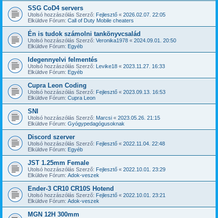
SSG CoD4 servers
Utolsó hozzászólás Szerző:
Fejlesztő
«
2026.02.07. 22:05
Elküldve Fórum:
Call of Duty Mobile cheaters
Én is tudok számolni tankönyvcsalád
Utolsó hozzászólás Szerző:
Veronika1978
«
2024.09.01. 20:50
Elküldve Fórum:
Egyéb
Idegennyelvi felmentés
Utolsó hozzászólás Szerző:
Levike18
«
2023.11.27. 16:33
Elküldve Fórum:
Egyéb
Cupra Leon Coding
Utolsó hozzászólás Szerző:
Fejlesztő
«
2023.09.13. 16:53
Elküldve Fórum:
Cupra Leon
SNI
Utolsó hozzászólás Szerző:
Marcsi
«
2023.05.26. 21:15
Elküldve Fórum:
Gyógypedagógusoknak
Discord szerver
Utolsó hozzászólás Szerző:
Fejlesztő
«
2022.11.04. 22:48
Elküldve Fórum:
Egyéb
JST 1.25mm Female
Utolsó hozzászólás Szerző:
Fejlesztő
«
2022.10.01. 23:29
Elküldve Fórum:
Adok-veszek
Ender-3 CR10 CR10S Hotend
Utolsó hozzászólás Szerző:
Fejlesztő
«
2022.10.01. 23:21
Elküldve Fórum:
Adok-veszek
MGN 12H 300mm