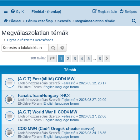
GyIK
Főoldal - (honlap)
Regisztráció
Belépés
K
Főoldal
Fórum kezdőlap
Keresés
Megválaszolatlan témák
e
Megválaszolatlan témák
r
Ugrás a részletes kereséshez
e
Keresés
Részletes keresés
s
Oldal:
1
/
8
1
2
3
4
5
8
Következő
188 találat
é
…
s
Témák
(A.G.T) Fasz(állító) COD4 MW
Utolsó hozzászólás Szerző:
Fejlesztő
«
2026.05.12. 23:17
Elküldve Fórum:
English language forum
FanaticTeamHungary >HC<
Utolsó hozzászólás Szerző:
Fejlesztő
«
2026.03.27. 22:09
Elküldve Fórum:
English language forum
(A.G.T) World War II COD4 MW
Utolsó hozzászólás Szerző:
Fejlesztő
«
2026.03.27. 22:06
Elküldve Fórum:
English language forum
COD MW4 (Cod4 Oregek cheater server)
Utolsó hozzászólás Szerző:
Fejlesztő
«
2026.03.24. 18:35
Elküldve Fórum:
English language forum