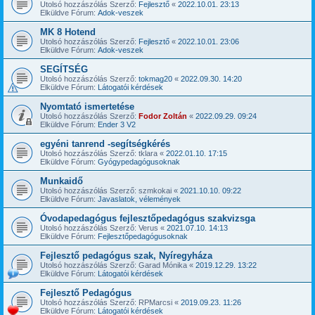
Utolsó hozzászólás Szerző:
Fejlesztő
«
2022.10.01. 23:13
Elküldve Fórum:
Adok-veszek
MK 8 Hotend
Utolsó hozzászólás Szerző:
Fejlesztő
«
2022.10.01. 23:06
Elküldve Fórum:
Adok-veszek
SEGÍTSÉG
Utolsó hozzászólás Szerző:
tokmag20
«
2022.09.30. 14:20
Elküldve Fórum:
Látogatói kérdések
Nyomtató ismertetése
Utolsó hozzászólás Szerző:
Fodor Zoltán
«
2022.09.29. 09:24
Elküldve Fórum:
Ender 3 V2
egyéni tanrend -segítségkérés
Utolsó hozzászólás Szerző:
tklara
«
2022.01.10. 17:15
Elküldve Fórum:
Gyógypedagógusoknak
Munkaidő
Utolsó hozzászólás Szerző:
szmkokai
«
2021.10.10. 09:22
Elküldve Fórum:
Javaslatok, vélemények
Óvodapedagógus fejlesztőpedagógus szakvizsga
Utolsó hozzászólás Szerző:
Verus
«
2021.07.10. 14:13
Elküldve Fórum:
Fejlesztőpedagógusoknak
Fejlesztő pedagógus szak, Nyíregyháza
Utolsó hozzászólás Szerző:
Garad Mónika
«
2019.12.29. 13:22
Elküldve Fórum:
Látogatói kérdések
Fejlesztő Pedagógus
Utolsó hozzászólás Szerző:
RPMarcsi
«
2019.09.23. 11:26
Elküldve Fórum:
Látogatói kérdések