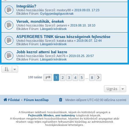
Integrálás?
Utolsó hozzászólás Szerző:
modory88
«
2019.09.03. 17:23
Elküldve Fórum:
Gyógypedagógusoknak
Versek, mondókák, énekek
Utolsó hozzászólás Szerző:
petanni
«
2019.08.10. 18:10
Elküldve Fórum:
Látogatói kérdések
ASPERGERES TINIK társas készségeinek fejlesztése
Utolsó hozzászólás Szerző:
kataka taka
«
2019.06.07. 12:44
Elküldve Fórum:
Látogatói kérdések
Jobb kezrol atterni bal kezre
Utolsó hozzászólás Szerző:
Adri76
«
2019.03.25. 20:57
Elküldve Fórum:
Látogatói kérdések
Oldal:
1
/
8
1
2
3
4
5
8
Következő
188 találat
…
Ugrás
Főoldal
Fórum kezdőlap
Minden időpont
UTC+02:00
időzóna szerinti
A fórumban található hozzászólások, képek és különböző anyagok a
Fejlesztők Minden, ami tudomány
tulajdonát képezik.
A fórumban megjelenített hozzászólásokat, képeket és különböző anyagokat akár
részben vagy teljes egészében felhasználni kizárólag az adminisztrátorok
hozzájárulásával lehetséges.