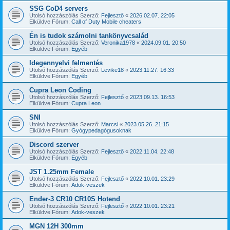
SSG CoD4 servers
Utolsó hozzászólás Szerző:
Fejlesztő
«
2026.02.07. 22:05
Elküldve Fórum:
Call of Duty Mobile cheaters
Én is tudok számolni tankönyvcsalád
Utolsó hozzászólás Szerző:
Veronika1978
«
2024.09.01. 20:50
Elküldve Fórum:
Egyéb
Idegennyelvi felmentés
Utolsó hozzászólás Szerző:
Levike18
«
2023.11.27. 16:33
Elküldve Fórum:
Egyéb
Cupra Leon Coding
Utolsó hozzászólás Szerző:
Fejlesztő
«
2023.09.13. 16:53
Elküldve Fórum:
Cupra Leon
SNI
Utolsó hozzászólás Szerző:
Marcsi
«
2023.05.26. 21:15
Elküldve Fórum:
Gyógypedagógusoknak
Discord szerver
Utolsó hozzászólás Szerző:
Fejlesztő
«
2022.11.04. 22:48
Elküldve Fórum:
Egyéb
JST 1.25mm Female
Utolsó hozzászólás Szerző:
Fejlesztő
«
2022.10.01. 23:29
Elküldve Fórum:
Adok-veszek
Ender-3 CR10 CR10S Hotend
Utolsó hozzászólás Szerző:
Fejlesztő
«
2022.10.01. 23:21
Elküldve Fórum:
Adok-veszek
MGN 12H 300mm