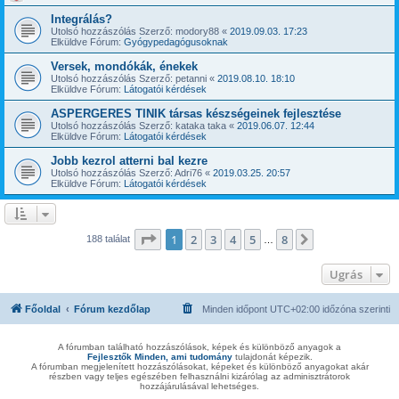
Integrálás?
Utolsó hozzászólás Szerző:
modory88
«
2019.09.03. 17:23
Elküldve Fórum:
Gyógypedagógusoknak
Versek, mondókák, énekek
Utolsó hozzászólás Szerző:
petanni
«
2019.08.10. 18:10
Elküldve Fórum:
Látogatói kérdések
ASPERGERES TINIK társas készségeinek fejlesztése
Utolsó hozzászólás Szerző:
kataka taka
«
2019.06.07. 12:44
Elküldve Fórum:
Látogatói kérdések
Jobb kezrol atterni bal kezre
Utolsó hozzászólás Szerző:
Adri76
«
2019.03.25. 20:57
Elküldve Fórum:
Látogatói kérdések
Oldal:
1
/
8
1
2
3
4
5
8
Következő
188 találat
…
Ugrás
Főoldal
Fórum kezdőlap
Minden időpont
UTC+02:00
időzóna szerinti
A fórumban található hozzászólások, képek és különböző anyagok a
Fejlesztők Minden, ami tudomány
tulajdonát képezik.
A fórumban megjelenített hozzászólásokat, képeket és különböző anyagokat akár
részben vagy teljes egészében felhasználni kizárólag az adminisztrátorok
hozzájárulásával lehetséges.