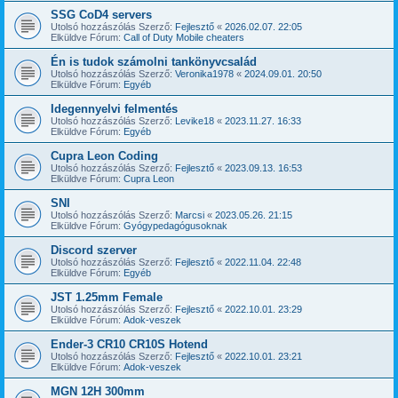
SSG CoD4 servers
Utolsó hozzászólás Szerző:
Fejlesztő
«
2026.02.07. 22:05
Elküldve Fórum:
Call of Duty Mobile cheaters
Én is tudok számolni tankönyvcsalád
Utolsó hozzászólás Szerző:
Veronika1978
«
2024.09.01. 20:50
Elküldve Fórum:
Egyéb
Idegennyelvi felmentés
Utolsó hozzászólás Szerző:
Levike18
«
2023.11.27. 16:33
Elküldve Fórum:
Egyéb
Cupra Leon Coding
Utolsó hozzászólás Szerző:
Fejlesztő
«
2023.09.13. 16:53
Elküldve Fórum:
Cupra Leon
SNI
Utolsó hozzászólás Szerző:
Marcsi
«
2023.05.26. 21:15
Elküldve Fórum:
Gyógypedagógusoknak
Discord szerver
Utolsó hozzászólás Szerző:
Fejlesztő
«
2022.11.04. 22:48
Elküldve Fórum:
Egyéb
JST 1.25mm Female
Utolsó hozzászólás Szerző:
Fejlesztő
«
2022.10.01. 23:29
Elküldve Fórum:
Adok-veszek
Ender-3 CR10 CR10S Hotend
Utolsó hozzászólás Szerző:
Fejlesztő
«
2022.10.01. 23:21
Elküldve Fórum:
Adok-veszek
MGN 12H 300mm