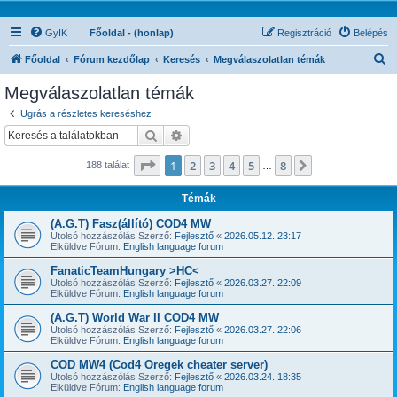
GyIK
Főoldal - (honlap)
Regisztráció
Belépés
K
Főoldal
Fórum kezdőlap
Keresés
Megválaszolatlan témák
e
Megválaszolatlan témák
r
Ugrás a részletes kereséshez
e
Keresés
Részletes keresés
s
Oldal:
1
/
8
1
2
3
4
5
8
Következő
188 találat
é
…
s
Témák
(A.G.T) Fasz(állító) COD4 MW
Utolsó hozzászólás Szerző:
Fejlesztő
«
2026.05.12. 23:17
Elküldve Fórum:
English language forum
FanaticTeamHungary >HC<
Utolsó hozzászólás Szerző:
Fejlesztő
«
2026.03.27. 22:09
Elküldve Fórum:
English language forum
(A.G.T) World War II COD4 MW
Utolsó hozzászólás Szerző:
Fejlesztő
«
2026.03.27. 22:06
Elküldve Fórum:
English language forum
COD MW4 (Cod4 Oregek cheater server)
Utolsó hozzászólás Szerző:
Fejlesztő
«
2026.03.24. 18:35
Elküldve Fórum:
English language forum