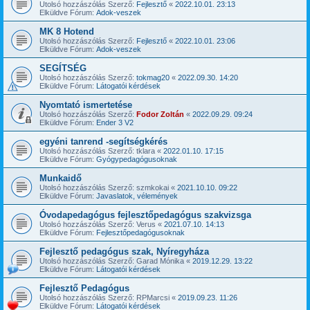
Utolsó hozzászólás Szerző:
Fejlesztő
«
2022.10.01. 23:13
Elküldve Fórum:
Adok-veszek
MK 8 Hotend
Utolsó hozzászólás Szerző:
Fejlesztő
«
2022.10.01. 23:06
Elküldve Fórum:
Adok-veszek
SEGÍTSÉG
Utolsó hozzászólás Szerző:
tokmag20
«
2022.09.30. 14:20
Elküldve Fórum:
Látogatói kérdések
Nyomtató ismertetése
Utolsó hozzászólás Szerző:
Fodor Zoltán
«
2022.09.29. 09:24
Elküldve Fórum:
Ender 3 V2
egyéni tanrend -segítségkérés
Utolsó hozzászólás Szerző:
tklara
«
2022.01.10. 17:15
Elküldve Fórum:
Gyógypedagógusoknak
Munkaidő
Utolsó hozzászólás Szerző:
szmkokai
«
2021.10.10. 09:22
Elküldve Fórum:
Javaslatok, vélemények
Óvodapedagógus fejlesztőpedagógus szakvizsga
Utolsó hozzászólás Szerző:
Verus
«
2021.07.10. 14:13
Elküldve Fórum:
Fejlesztőpedagógusoknak
Fejlesztő pedagógus szak, Nyíregyháza
Utolsó hozzászólás Szerző:
Garad Mónika
«
2019.12.29. 13:22
Elküldve Fórum:
Látogatói kérdések
Fejlesztő Pedagógus
Utolsó hozzászólás Szerző:
RPMarcsi
«
2019.09.23. 11:26
Elküldve Fórum:
Látogatói kérdések