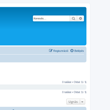
Keresés
Részletes keresés
Regisztráció
Belépés
0 találat • Oldal:
1
/
1
0 találat • Oldal:
1
/
1
Ugrás