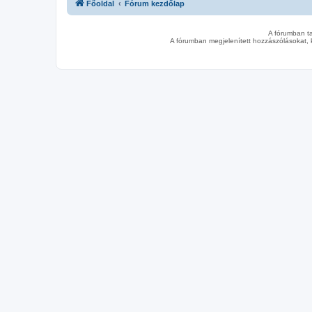
Főoldal
Fórum kezdőlap
A fórumban t
A fórumban megjelenített hozzászólásokat, 