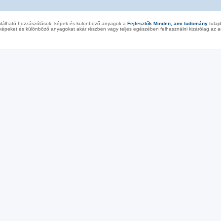
alálható hozzászólások, képek és különböző anyagok a
Fejlesztők Minden, ami tudomány
tulaj
képeket és különböző anyagokat akár részben vagy teljes egészében felhasználni kizárólag az ad