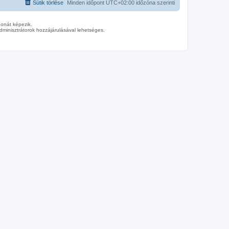
Sütik törlése
Minden időpont
UTC+02:00
időzóna szerinti
donát képezik.
minisztrátorok hozzájárulásával lehetséges.