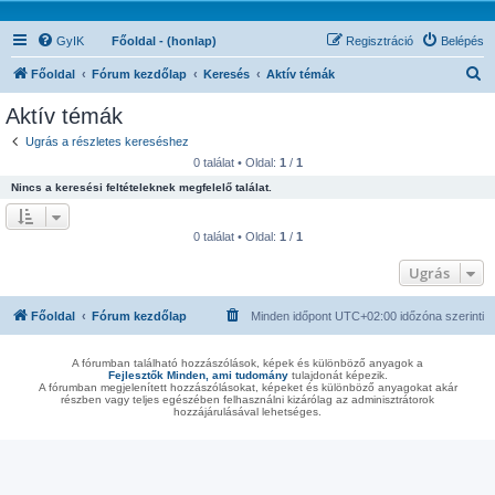
GyIK
Főoldal - (honlap)
Regisztráció
Belépés
K
Főoldal
Fórum kezdőlap
Keresés
Aktív témák
e
Aktív témák
r
Ugrás a részletes kereséshez
e
0 találat • Oldal:
1
/
1
s
Nincs a keresési feltételeknek megfelelő találat.
é
s
0 találat • Oldal:
1
/
1
Ugrás
Főoldal
Fórum kezdőlap
Minden időpont
UTC+02:00
időzóna szerinti
A fórumban található hozzászólások, képek és különböző anyagok a
Fejlesztők Minden, ami tudomány
tulajdonát képezik.
A fórumban megjelenített hozzászólásokat, képeket és különböző anyagokat akár
részben vagy teljes egészében felhasználni kizárólag az adminisztrátorok
hozzájárulásával lehetséges.