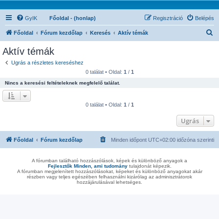
GyIK
Főoldal - (honlap)
Regisztráció
Belépés
K
Főoldal
Fórum kezdőlap
Keresés
Aktív témák
e
Aktív témák
r
Ugrás a részletes kereséshez
e
0 találat • Oldal:
1
/
1
s
Nincs a keresési feltételeknek megfelelő találat.
é
s
0 találat • Oldal:
1
/
1
Ugrás
Főoldal
Fórum kezdőlap
Minden időpont
UTC+02:00
időzóna szerinti
A fórumban található hozzászólások, képek és különböző anyagok a
Fejlesztők Minden, ami tudomány
tulajdonát képezik.
A fórumban megjelenített hozzászólásokat, képeket és különböző anyagokat akár
részben vagy teljes egészében felhasználni kizárólag az adminisztrátorok
hozzájárulásával lehetséges.