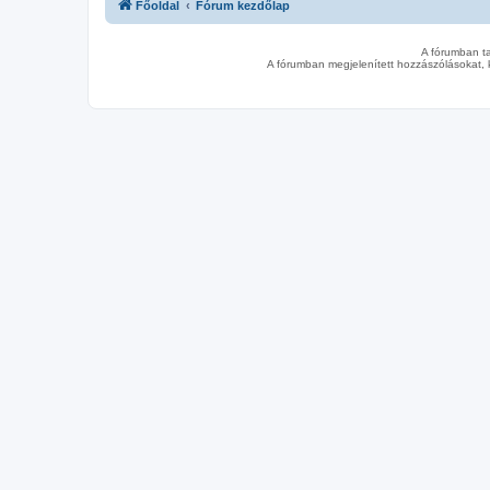
Főoldal
Fórum kezdőlap
A fórumban t
A fórumban megjelenített hozzászólásokat, 