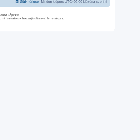
Sütik törlése
Minden időpont
UTC+02:00
időzóna szerinti
donát képezik.
minisztrátorok hozzájárulásával lehetséges.