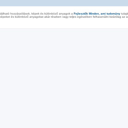
alálható hozzászólások, képek és különböző anyagok a
Fejlesztők Minden, ami tudomány
tulaj
képeket és különböző anyagokat akár részben vagy teljes egészében felhasználni kizárólag az ad