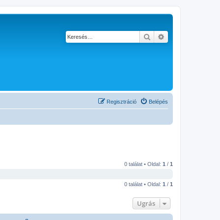
Keresés
Részletes keresés
Regisztráció
Belépés
0 találat • Oldal:
1
/
1
0 találat • Oldal:
1
/
1
Ugrás