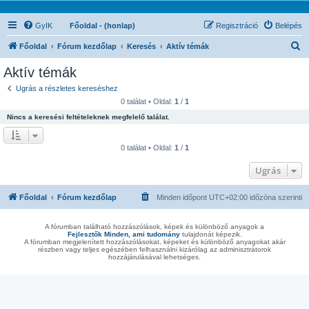
GyIK
Főoldal - (honlap)
Regisztráció
Belépés
K
Főoldal
Fórum kezdőlap
Keresés
Aktív témák
e
Aktív témák
r
Ugrás a részletes kereséshez
e
0 találat • Oldal:
1
/
1
s
Nincs a keresési feltételeknek megfelelő találat.
é
s
0 találat • Oldal:
1
/
1
Ugrás
Főoldal
Fórum kezdőlap
Minden időpont
UTC+02:00
időzóna szerinti
A fórumban található hozzászólások, képek és különböző anyagok a
Fejlesztők Minden, ami tudomány
tulajdonát képezik.
A fórumban megjelenített hozzászólásokat, képeket és különböző anyagokat akár
részben vagy teljes egészében felhasználni kizárólag az adminisztrátorok
hozzájárulásával lehetséges.