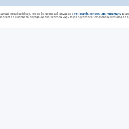
alálható hozzászólások, képek és különböző anyagok a
Fejlesztők Minden, ami tudomány
tulaj
képeket és különböző anyagokat akár részben vagy teljes egészében felhasználni kizárólag az ad