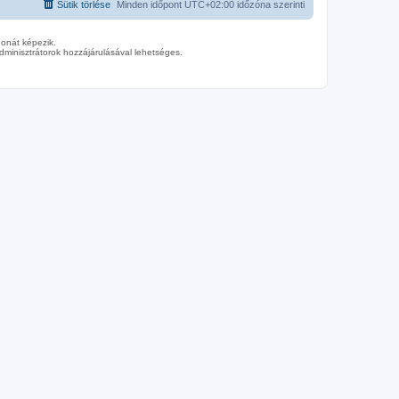
Sütik törlése
Minden időpont
UTC+02:00
időzóna szerinti
donát képezik.
minisztrátorok hozzájárulásával lehetséges.