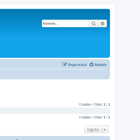
Keresés
Részletes keresés
Regisztráció
Belépés
0 találat • Oldal:
1
/
1
0 találat • Oldal:
1
/
1
Ugrás