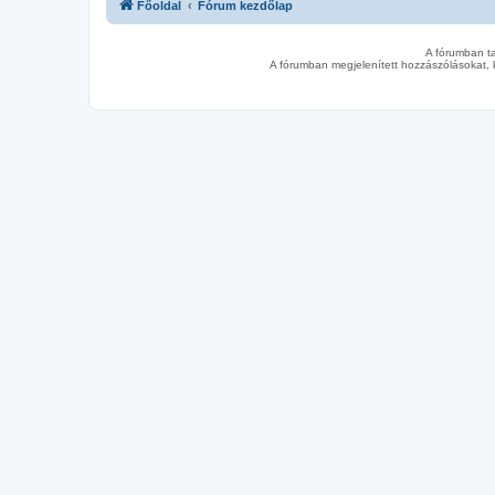
Főoldal
Fórum kezdőlap
A fórumban t
A fórumban megjelenített hozzászólásokat, 