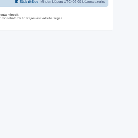
Sütik törlése
Minden időpont
UTC+02:00
időzóna szerinti
donát képezik.
minisztrátorok hozzájárulásával lehetséges.