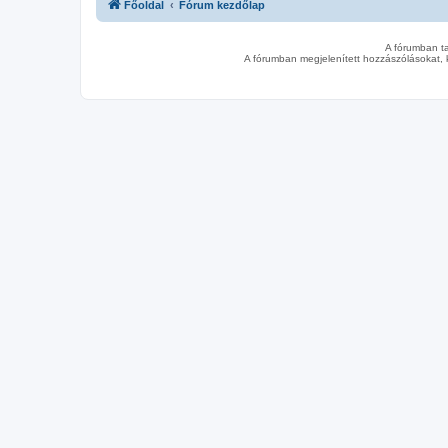
Főoldal
Fórum kezdőlap
A fórumban t
A fórumban megjelenített hozzászólásokat, 