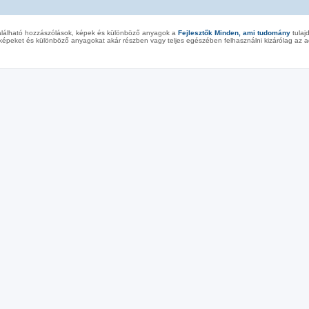
alálható hozzászólások, képek és különböző anyagok a
Fejlesztők Minden, ami tudomány
tulaj
képeket és különböző anyagokat akár részben vagy teljes egészében felhasználni kizárólag az ad