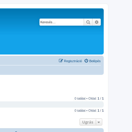
Keresés
Részletes keresés
Regisztráció
Belépés
0 találat • Oldal:
1
/
1
0 találat • Oldal:
1
/
1
Ugrás