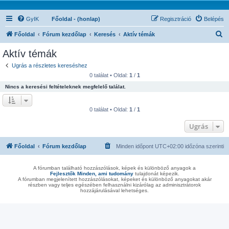
GyIK
Főoldal - (honlap)
Regisztráció
Belépés
K
Főoldal
Fórum kezdőlap
Keresés
Aktív témák
e
Aktív témák
r
Ugrás a részletes kereséshez
e
0 találat • Oldal:
1
/
1
s
Nincs a keresési feltételeknek megfelelő találat.
é
s
0 találat • Oldal:
1
/
1
Ugrás
Főoldal
Fórum kezdőlap
Minden időpont
UTC+02:00
időzóna szerinti
A fórumban található hozzászólások, képek és különböző anyagok a
Fejlesztők Minden, ami tudomány
tulajdonát képezik.
A fórumban megjelenített hozzászólásokat, képeket és különböző anyagokat akár
részben vagy teljes egészében felhasználni kizárólag az adminisztrátorok
hozzájárulásával lehetséges.