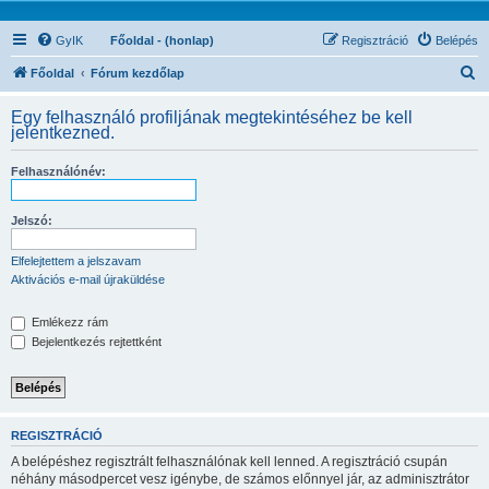
GyIK
Főoldal - (honlap)
Regisztráció
Belépés
K
Főoldal
Fórum kezdőlap
e
Egy felhasználó profiljának megtekintéséhez be kell
r
jelentkezned.
e
Felhasználónév:
s
é
Jelszó:
s
Elfelejtettem a jelszavam
Aktivációs e-mail újraküldése
Emlékezz rám
Bejelentkezés rejtettként
REGISZTRÁCIÓ
A belépéshez regisztrált felhasználónak kell lenned. A regisztráció csupán
néhány másodpercet vesz igénybe, de számos előnnyel jár, az adminisztrátor