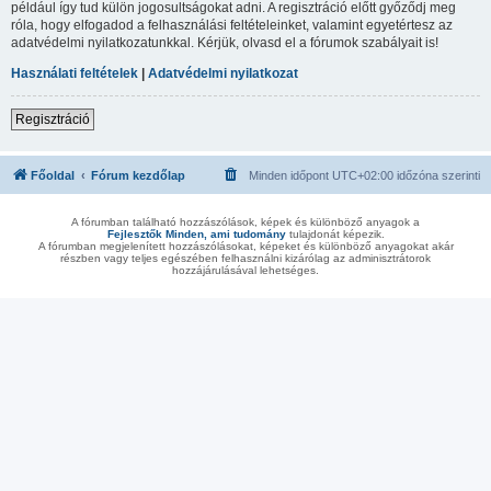
például így tud külön jogosultságokat adni. A regisztráció előtt győződj meg
róla, hogy elfogadod a felhasználási feltételeinket, valamint egyetértesz az
adatvédelmi nyilatkozatunkkal. Kérjük, olvasd el a fórumok szabályait is!
Használati feltételek
|
Adatvédelmi nyilatkozat
Regisztráció
Főoldal
Fórum kezdőlap
Minden időpont
UTC+02:00
időzóna szerinti
A fórumban található hozzászólások, képek és különböző anyagok a
Fejlesztők Minden, ami tudomány
tulajdonát képezik.
A fórumban megjelenített hozzászólásokat, képeket és különböző anyagokat akár
részben vagy teljes egészében felhasználni kizárólag az adminisztrátorok
hozzájárulásával lehetséges.