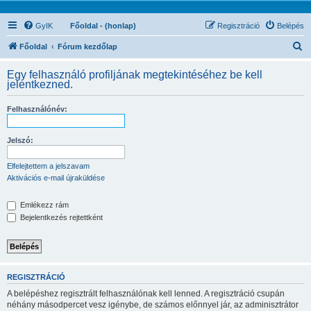
GyIK
Főoldal - (honlap)
Regisztráció
Belépés
K
Főoldal
Fórum kezdőlap
e
Egy felhasználó profiljának megtekintéséhez be kell
r
jelentkezned.
e
Felhasználónév:
s
é
Jelszó:
s
Elfelejtettem a jelszavam
Aktivációs e-mail újraküldése
Emlékezz rám
Bejelentkezés rejtettként
REGISZTRÁCIÓ
A belépéshez regisztrált felhasználónak kell lenned. A regisztráció csupán
néhány másodpercet vesz igénybe, de számos előnnyel jár, az adminisztrátor