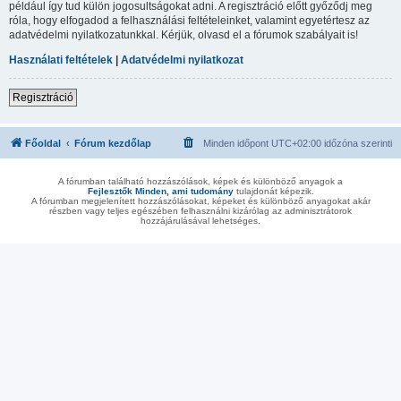
például így tud külön jogosultságokat adni. A regisztráció előtt győződj meg
róla, hogy elfogadod a felhasználási feltételeinket, valamint egyetértesz az
adatvédelmi nyilatkozatunkkal. Kérjük, olvasd el a fórumok szabályait is!
Használati feltételek
|
Adatvédelmi nyilatkozat
Regisztráció
Főoldal
Fórum kezdőlap
Minden időpont
UTC+02:00
időzóna szerinti
A fórumban található hozzászólások, képek és különböző anyagok a
Fejlesztők Minden, ami tudomány
tulajdonát képezik.
A fórumban megjelenített hozzászólásokat, képeket és különböző anyagokat akár
részben vagy teljes egészében felhasználni kizárólag az adminisztrátorok
hozzájárulásával lehetséges.