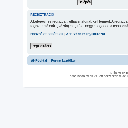
REGISZTRÁCIÓ
A belépéshez regisztrált felhasználónak kell lenned. A regiszt
regisztráció előtt győződj meg róla, hogy elfogadod a felhasznál
Használati feltételek
|
Adatvédelmi nyilatkozat
Regisztráció
Főoldal
Fórum kezdőlap
A fórumban t
A fórumban megjelenített hozzászólásokat, 