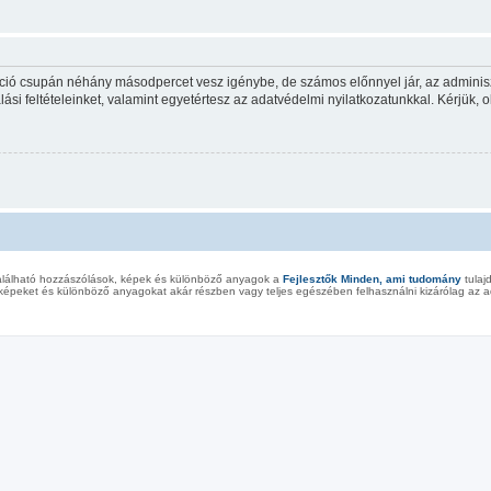
ráció csupán néhány másodpercet vesz igénybe, de számos előnnyel jár, az adminiszt
ási feltételeinket, valamint egyetértesz az adatvédelmi nyilatkozatunkkal. Kérjük, o
alálható hozzászólások, képek és különböző anyagok a
Fejlesztők Minden, ami tudomány
tulaj
képeket és különböző anyagokat akár részben vagy teljes egészében felhasználni kizárólag az ad