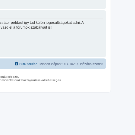
rátor például így tud külön jogosultságokat adni. A
lvasd el a fórumok szabályait is!
Sütik törlése
Minden időpont
UTC+02:00
időzóna szerinti
donát képezik.
minisztrátorok hozzájárulásával lehetséges.