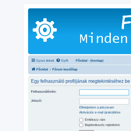
Gyors linkek
GyIK
Főoldal - (honlap)
Főoldal
Fórum kezdőlap
Egy felhasználó profiljának megtekintéséhez be 
Felhasználónév:
Jelszó:
Elfelejtettem a jelszavam
Aktivációs e-mail újraküldése
Emlékezz rám
Bejelentkezés rejtettként