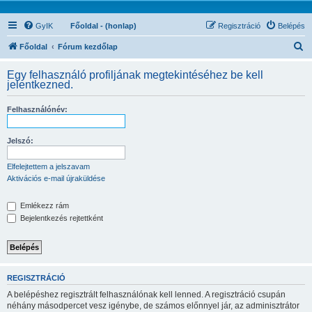
GyIK
Főoldal - (honlap)
Regisztráció
Belépés
K
Főoldal
Fórum kezdőlap
e
Egy felhasználó profiljának megtekintéséhez be kell
r
jelentkezned.
e
Felhasználónév:
s
é
Jelszó:
s
Elfelejtettem a jelszavam
Aktivációs e-mail újraküldése
Emlékezz rám
Bejelentkezés rejtettként
REGISZTRÁCIÓ
A belépéshez regisztrált felhasználónak kell lenned. A regisztráció csupán
néhány másodpercet vesz igénybe, de számos előnnyel jár, az adminisztrátor