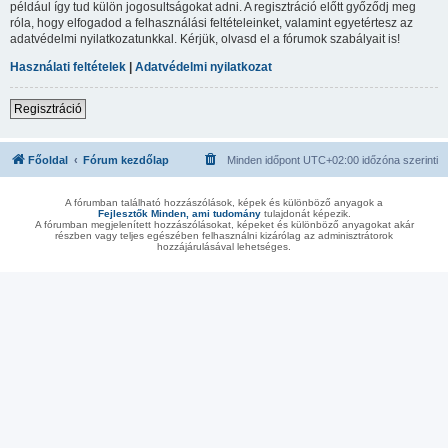
például így tud külön jogosultságokat adni. A regisztráció előtt győződj meg
róla, hogy elfogadod a felhasználási feltételeinket, valamint egyetértesz az
adatvédelmi nyilatkozatunkkal. Kérjük, olvasd el a fórumok szabályait is!
Használati feltételek
|
Adatvédelmi nyilatkozat
Regisztráció
Főoldal
Fórum kezdőlap
Minden időpont
UTC+02:00
időzóna szerinti
A fórumban található hozzászólások, képek és különböző anyagok a
Fejlesztők Minden, ami tudomány
tulajdonát képezik.
A fórumban megjelenített hozzászólásokat, képeket és különböző anyagokat akár
részben vagy teljes egészében felhasználni kizárólag az adminisztrátorok
hozzájárulásával lehetséges.