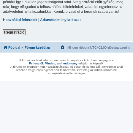
például így tud külön jogosultságokat adni. A regisztráció előtt győződj meg
róla, hogy elfogadod a felhasználási feltételeinket, valamint egyetértesz az
adatvédelmi nyilatkozatunkkal. Kérjük, olvasd el a fórumok szabályait is!
Használati feltételek
|
Adatvédelmi nyilatkozat
Regisztráció
Főoldal
Fórum kezdőlap
Minden időpont
UTC+02:00
időzóna szerinti
A fórumban található hozzászólások, képek és különböző anyagok a
Fejlesztők Minden, ami tudomány
tulajdonát képezik.
A fórumban megjelenített hozzászólásokat, képeket és különböző anyagokat akár
részben vagy teljes egészében felhasználni kizárólag az adminisztrátorok
hozzájárulásával lehetséges.