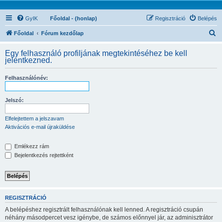
GyIK
Főoldal - (honlap)
Regisztráció
Belépés
K
Főoldal
Fórum kezdőlap
e
Egy felhasználó profiljának megtekintéséhez be kell
r
jelentkezned.
e
Felhasználónév:
s
é
Jelszó:
s
Elfelejtettem a jelszavam
Aktivációs e-mail újraküldése
Emlékezz rám
Bejelentkezés rejtettként
REGISZTRÁCIÓ
A belépéshez regisztrált felhasználónak kell lenned. A regisztráció csupán
néhány másodpercet vesz igénybe, de számos előnnyel jár, az adminisztrátor