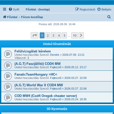
GyIK
Főoldal - (honlap)
Regisztráció
Belépés
K
Főoldal
Fórum kezdőlap
e
Pontos idő: 2026.08.09. 16:46
r
Oldal:
1
/
10
1
2
3
4
5
10
Következő
e
…
s
Utolsó fórumtémák
é
Felülvizsgálati kérelem
s
Utolsó hozzászólás Szerző:
Derekk
«
2026.07.09. 13:21
Válaszok:
1
(A.G.T) Fasz(állító) COD4 MW
Utolsó hozzászólás Szerző:
Fejlesztő
«
2026.05.12. 23:17
FanaticTeamHungary >HC<
Utolsó hozzászólás Szerző:
Fejlesztő
«
2026.03.27. 22:09
(A.G.T) World War II COD4 MW
Utolsó hozzászólás Szerző:
Fejlesztő
«
2026.03.27. 22:06
COD MW4 (Cod4 Oregek cheater server)
Utolsó hozzászólás Szerző:
Fejlesztő
«
2026.03.24. 18:35
3D Nyomtatás