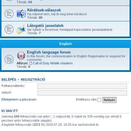
Témák:
64
Kérdések-válaszok
Ha máshol nem, hát itt meg lehet kérdezni
Témák:
80
Látogatói javaslatok
Ide írjátok a fórummal, honlappal kapcsolatos javaslataitokat
Témák:
7
English
English language forum
In this forum, the communication in English Registration is required for
comments.
Alfórum:
Call of Duty Mobile cheaters
Témák:
6
BELÉPÉS
•
REGISZTRÁCIÓ
Felhasználónév:
Jelszó:
Elfelejtettem a jelszavam
Emlékezz rám
KI VAN ITT
Jelenleg
540
felhasználó van jelen :: 1 regisztrált, 0 rejtett és 539 vendég (az elmúlt 5
percben aktív felhasználók alapján)
A legtöbb felhasználó (
1571
fő) 2026.07.28. 16:25-kor tartózkodott itt.