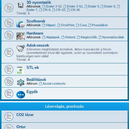
3D nyomtatók
Alfórumok:
Ender 3 V2
,
Ender 3 S1
,
Ender 5
,
Ender 6
,
Ender 7
,
CR-6
,
CR-10
,
CR-30
Témák:
1
Szoftverek
Alfórumok:
Klipper
,
OctoPrint
,
Cura
,
PrusaSlicer
Hardware
Alfórumok:
Alaplapok
,
Hotend
,
Kiegészítők
,
Nyomatószálak
Adok-veszek
A fórumon meghirdetett termékek, illetve tranzakciók a fórum
üzemeltetésén kívül álló ügyletek, ezért az üzemeltető semmilyen
felelősséget nem vállal!
Témák:
4
STL-ek
Beállítások
Alfórum:
Asztal szintezés
Egyéb
Lézervágás, gravírozás
CO2 lézer
Ortur