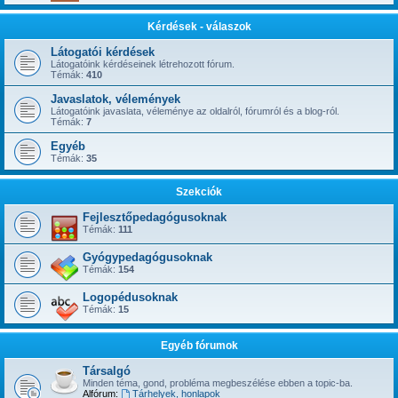
Kérdések - válaszok
Látogatói kérdések
Látogatóink kérdéseinek létrehozott fórum.
Témák:
410
Javaslatok, vélemények
Látogatóink javaslata, véleménye az oldalról, fórumról és a blog-ról.
Témák:
7
Egyéb
Témák:
35
Szekciók
Fejlesztőpedagógusoknak
Témák:
111
Gyógypedagógusoknak
Témák:
154
Logopédusoknak
Témák:
15
Egyéb fórumok
Társalgó
Minden téma, gond, probléma megbeszélése ebben a topic-ba.
Alfórum:
Tárhelyek, honlapok