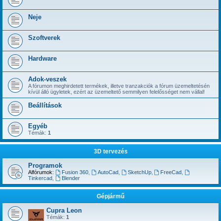
Neje
Szoftverek
Hardware
Adok-veszek
A fórumon meghirdetett termékek, illetve tranzakciók a fórum üzemeltetésén
kívül álló ügyletek, ezért az üzemeltető semmilyen felelősséget nem vállal!
Beállítások
Egyéb
Témák:
1
3D tervezés
Programok
Alfórumok:
Fusion 360
,
AutoCad
,
SketchUp
,
FreeCad
,
Tinkercad
,
Blender
Gépjármű
Cupra Leon
Témák:
1