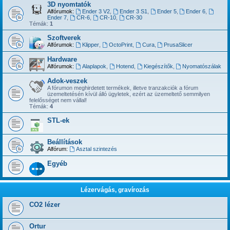
3D nyomtatók
Alfórumok:
Ender 3 V2
,
Ender 3 S1
,
Ender 5
,
Ender 6
,
Ender 7
,
CR-6
,
CR-10
,
CR-30
Témák:
1
Szoftverek
Alfórumok:
Klipper
,
OctoPrint
,
Cura
,
PrusaSlicer
Hardware
Alfórumok:
Alaplapok
,
Hotend
,
Kiegészítők
,
Nyomatószálak
Adok-veszek
A fórumon meghirdetett termékek, illetve tranzakciók a fórum
üzemeltetésén kívül álló ügyletek, ezért az üzemeltető semmilyen
felelősséget nem vállal!
Témák:
4
STL-ek
Beállítások
Alfórum:
Asztal szintezés
Egyéb
Lézervágás, gravírozás
CO2 lézer
Ortur