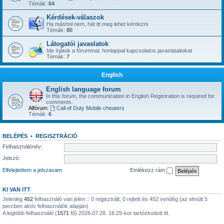
Témák:
64
Kérdések-válaszok
Ha máshol nem, hát itt meg lehet kérdezni
Témák:
80
Látogatói javaslatok
Ide írjátok a fórummal, honlappal kapcsolatos javaslataitokat
Témák:
7
English
English language forum
In this forum, the communication in English Registration is required for
comments.
Alfórum:
Call of Duty Mobile cheaters
Témák:
6
BELÉPÉS
•
REGISZTRÁCIÓ
Felhasználónév:
Jelszó:
Elfelejtettem a jelszavam
Emlékezz rám
KI VAN ITT
Jelenleg
452
felhasználó van jelen :: 0 regisztrált, 0 rejtett és 452 vendég (az elmúlt 5
percben aktív felhasználók alapján)
A legtöbb felhasználó (
1571
fő) 2026.07.28. 16:25-kor tartózkodott itt.