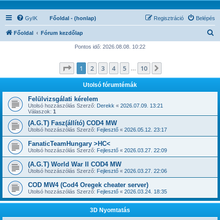
GyIK
Főoldal - (honlap)
Regisztráció
Belépés
K
Főoldal
Fórum kezdőlap
e
Pontos idő: 2026.08.08. 10:22
r
Oldal:
1
/
10
1
2
3
4
5
10
Következő
e
…
s
Utolsó fórumtémák
é
Felülvizsgálati kérelem
s
Utolsó hozzászólás Szerző:
Derekk
«
2026.07.09. 13:21
Válaszok:
1
(A.G.T) Fasz(állító) COD4 MW
Utolsó hozzászólás Szerző:
Fejlesztő
«
2026.05.12. 23:17
FanaticTeamHungary >HC<
Utolsó hozzászólás Szerző:
Fejlesztő
«
2026.03.27. 22:09
(A.G.T) World War II COD4 MW
Utolsó hozzászólás Szerző:
Fejlesztő
«
2026.03.27. 22:06
COD MW4 (Cod4 Oregek cheater server)
Utolsó hozzászólás Szerző:
Fejlesztő
«
2026.03.24. 18:35
3D Nyomtatás