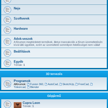
Neje
Szoftverek
Hardware
Adok-veszek
A fórumon meghirdetett termékek, illetve tranzakciók a fórum üzemeltetésén
kívül álló ügyletek, ezért az üzemeltető semmilyen felelősséget nem vállal!
Beállítások
Egyéb
Témák:
1
3D tervezés
Programok
Alfórumok:
Fusion 360
,
AutoCad
,
SketchUp
,
FreeCad
,
Tinkercad
,
Blender
Gépjármű
Cupra Leon
Témák:
1