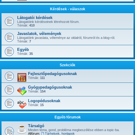
Kérdések - válaszok
Látogatói kérdések
Látogatóink kérdéseinek létrehozott fórum.
Témák:
410
Javaslatok, vélemények
Látogatóink javaslata, véleménye az oldalról, fórumról és a blog-ról.
Témák:
7
Egyéb
Témák:
35
Szekciók
Fejlesztőpedagógusoknak
Témák:
111
Gyógypedagógusoknak
Témák:
154
Logopédusoknak
Témák:
15
Egyéb fórumok
Társalgó
Minden téma, gond, probléma megbeszélése ebben a topic-ba.
Alfórum:
Tárhelyek, honlapok