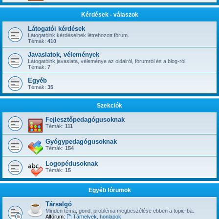
Kérdések - válaszok
Látogatói kérdések
Látogatóink kérdéseinek létrehozott fórum.
Témák:
410
Javaslatok, vélemények
Látogatóink javaslata, véleménye az oldalról, fórumról és a blog-ról.
Témák:
7
Egyéb
Témák:
35
Szekciók
Fejlesztőpedagógusoknak
Témák:
111
Gyógypedagógusoknak
Témák:
154
Logopédusoknak
Témák:
15
Egyéb fórumok
Társalgó
Minden téma, gond, probléma megbeszélése ebben a topic-ba.
Alfórum:
Tárhelyek, honlapok