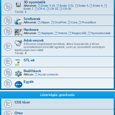
3D nyomtatók
Alfórumok:
Ender 3 V2
,
Ender 3 S1
,
Ender 5
,
Ender 6
,
Ender 7
,
CR-6
,
CR-10
,
CR-30
Témák:
1
Szoftverek
Alfórumok:
Klipper
,
OctoPrint
,
Cura
,
PrusaSlicer
Hardware
Alfórumok:
Alaplapok
,
Hotend
,
Kiegészítők
,
Nyomatószálak
Adok-veszek
A fórumon meghirdetett termékek, illetve tranzakciók a fórum
üzemeltetésén kívül álló ügyletek, ezért az üzemeltető semmilyen
felelősséget nem vállal!
Témák:
4
STL-ek
Beállítások
Alfórum:
Asztal szintezés
Egyéb
Lézervágás, gravírozás
CO2 lézer
Ortur