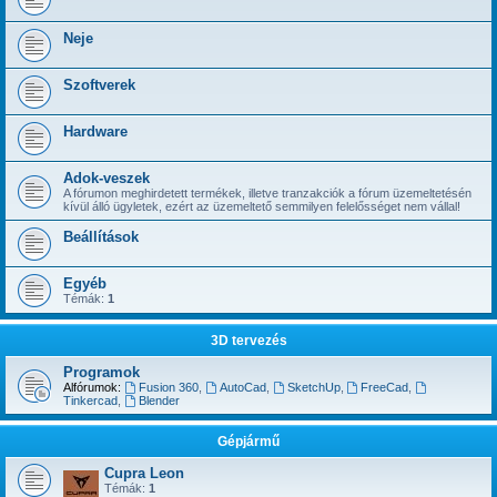
Neje
Szoftverek
Hardware
Adok-veszek
A fórumon meghirdetett termékek, illetve tranzakciók a fórum üzemeltetésén
kívül álló ügyletek, ezért az üzemeltető semmilyen felelősséget nem vállal!
Beállítások
Egyéb
Témák:
1
3D tervezés
Programok
Alfórumok:
Fusion 360
,
AutoCad
,
SketchUp
,
FreeCad
,
Tinkercad
,
Blender
Gépjármű
Cupra Leon
Témák:
1