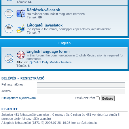
Témák:
64
Kérdések-válaszok
Ha máshol nem, hát itt meg lehet kérdezni
Témák:
80
Látogatói javaslatok
Ide írjátok a fórummal, honlappal kapcsolatos javaslataitokat
Témák:
7
English
English language forum
In this forum, the communication in English Registration is required for
comments.
Alfórum:
Call of Duty Mobile cheaters
Témák:
6
BELÉPÉS
•
REGISZTRÁCIÓ
Felhasználónév:
Jelszó:
Elfelejtettem a jelszavam
Emlékezz rám
KI VAN ITT
Jelenleg
451
felhasználó van jelen :: 0 regisztrált, 0 rejtett és 451 vendég (az elmúlt 5
percben aktív felhasználók alapján)
A legtöbb felhasználó (
1571
fő) 2026.07.28. 16:25-kor tartózkodott itt.