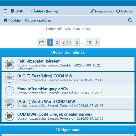
GyIK
Főoldal - (honlap)
Regisztráció
Belépés
K
Főoldal
Fórum kezdőlap
e
Pontos idő: 2026.08.06. 15:03
r
Oldal:
1
/
10
1
2
3
4
5
10
Következő
e
…
s
Utolsó fórumtémák
é
Felülvizsgálati kérelem
s
Utolsó hozzászólás Szerző:
Derekk
«
2026.07.09. 13:21
Válaszok:
1
(A.G.T) Fasz(állító) COD4 MW
Utolsó hozzászólás Szerző:
Fejlesztő
«
2026.05.12. 23:17
FanaticTeamHungary >HC<
Utolsó hozzászólás Szerző:
Fejlesztő
«
2026.03.27. 22:09
(A.G.T) World War II COD4 MW
Utolsó hozzászólás Szerző:
Fejlesztő
«
2026.03.27. 22:06
COD MW4 (Cod4 Oregek cheater server)
Utolsó hozzászólás Szerző:
Fejlesztő
«
2026.03.24. 18:35
3D Nyomtatás